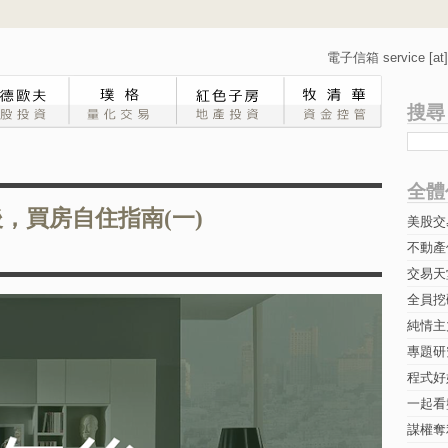
電子信箱 service [at] 
搜尋
全體
 年後，買房自住指南(一)
美股交
不動產
交易天
全員挖
純情主
專題研究-
程式好
一起看
謀權奪