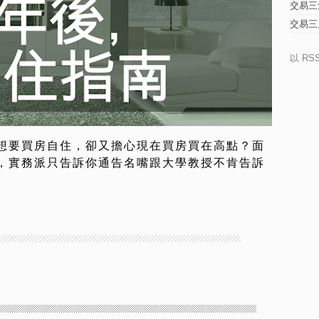
交易三
交易三
以 RS
想要買房自住，卻又擔心現在買房買在高點？面
，實務派只告訴你通告名嘴跟大學教授不肯告訴