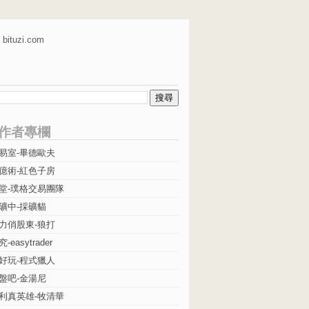
bituzi.com
作者專欄
易室-畢德歐夫
億術-紅色子房
堂-璞格交易團隊
礦中-採礦貓
力俏股東-狼打
easytrader
好玩-程式獵人
盤吧-金湯尼
利真英雄-牧清華