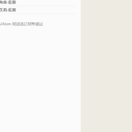
角錐-藍圖
叉戳-藍圖
S/Atom 閱讀器訂閱幣圖誌