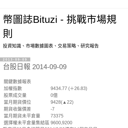
幣圖誌Bituzi - 挑戰市場規
則
投資知識、市場數據圖表、交易策略、研究報告
2013-09-09
台股日報 2014-09-09
關鍵數據報表
加權指數
9434.77 (＋26.83)
股票成交量
0億
當月期貨價位
9428(▲22)
期貨收盤價差
-7
當月期貨未平倉量
73375
選擇權未平倉量集結區
9600,9200