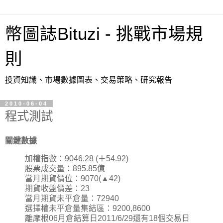
幣圖誌Bituzi - 挑戰市場規
則
投資知識、市場數據圖表、交易策略、研究報告
2010-06-04
程式測試
關鍵數據
加權指數：9046.28 (＋54.92)
股票成交量：895.85億
當月期貨價位：9070(▲42)
期貨收盤價差：23
當月期貨未平倉量：72940
選擇權未平倉量集結區：9200,8600
離摩根06月倉結算日2011/6/29還有18個交易日