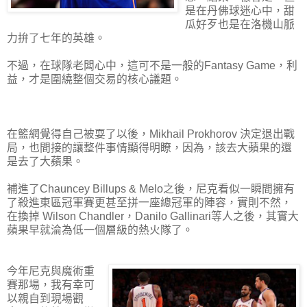
是在丹佛球迷心中，甜
瓜好歹也是在洛機山脈
力拚了七年的英雄。
不過，在球隊老闆心中，這可不是一般的Fantasy Game，利
益，才是圍繞整個交易的核心議題。
在籃網覺得自己被耍了以後，Mikhail Prokhorov 決定退出戰
局，也間接的讓整件事情顯得明瞭，因為，該去大蘋果的還
是去了大蘋果。
補進了Chauncey Billups & Melo之後，尼克看似一瞬間擁有
了殺進東區冠軍賽更甚至拼一座總冠軍的陣容，實則不然，
在換掉 Wilson Chandler，Danilo Gallinari等人之後，其實大
蘋果早就淪為低一個層級的熱火隊了。
今年尼克與魔術重
賽那場，我有幸可
以親自到現場觀