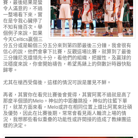
賽，最後結果是蠻
令人滿意的，不過
一整場看下來，實
在是令我心臟停了
不知有幾百次。舉
個例子來說，如果
今天Celtics贏個三
分五分或是輸個三分五分來到第四節最後三分鐘，我會很有
信心的說，他們會拿下比賽，反觀這場比賽，就算到了最後
三分鐘尼克還領先十分，看他們的組織，把握性，及贏球的
沈穩度來說，你會開始禱告，希望馬錶上的倒數計時器快點
歸零。
尤其在槍西受傷後，這樣的情況可說是屢見不鮮。
再者，其實你在看完比賽後會覺得，其實阿罵不過就是高了
那麼半個頭的Melo。神似的中距離跳投，神似的往籃下單
打，就某方面來看，Melo或許在相同位置上還比阿罵來壯碩
及優勢，因此在比賽後期，常常會看見兩人輪流上場的情
況，我想那些看似重疊的功能性或許間接的造成了教練團這
樣的決定。