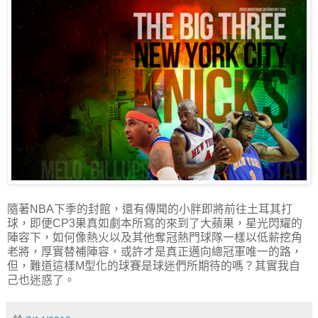
隨著NBA下季的封館，還有傳聞的小胖即將前往土耳其打
球，即便CP3果真如劇本所寫的來到了大蘋果，星光閃耀的
陣容下，如何像熱火以及其他奪冠熱門球隊一樣以低薪挖角
老將，厚實替補陣容，或許才是真正邁向總冠軍唯一的路，
但，難道這樣M型化的球賽是球迷們所期待的嗎？其實我自
己也迷惑了。