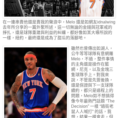
在一連串賣他還是賣我的聲浪中，Melo 還是如網友idnalwing
去年所分享的一篇外絮所述，這一切無論的金錢與冠軍戒的
掙扎，還是球隊重建與利益的糾纏，都好像如某大導所說的
一樣，紐約，最終還是成為了甜瓜的落腳地。
雖然也曾傳出如湖人，
公牛等等球隊有意網羅
Melo，不過，整件事情
的主角還是操作在籃
網，尼克，以及金塊三
隻球隊手上。對我來
說，不管是先簽後換，
還是保證與下一支球隊
續約，都只是過程上的
問題，Melo如不想搞得
像今年最熱門話題 “The
Decision” 一樣 “過街老
鼠人人喊打” 的話，我
想，結果一樣會走，但