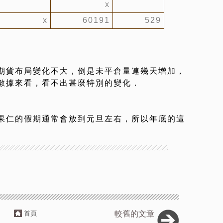
x
x
60191
529
期貨布局變化不大，倒是未平倉量連幾天增加，
數據來看，看不出甚麼特別的變化．
果仁的假期通常會放到元旦左右，所以年底的這
首頁
較舊的文章