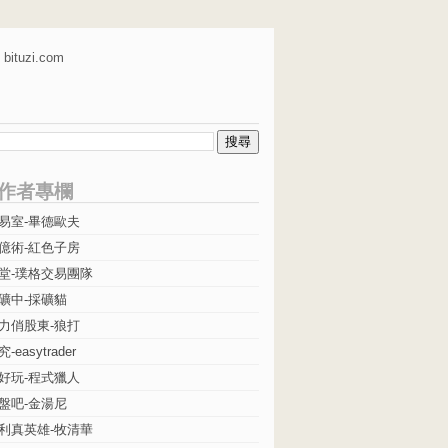
bituzi.com
作者專欄
易室-畢德歐夫
億術-紅色子房
堂-璞格交易團隊
礦中-採礦貓
力俏股東-狼打
easytrader
好玩-程式獵人
盤吧-金湯尼
利真英雄-牧清華