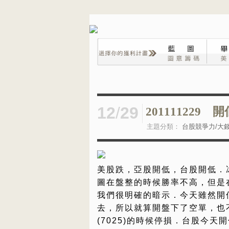
12
/
29
20111122
主題分類：
台股競爭力/大
美股跌，亞股開低，台股開低．
圖在盤整的時候勝率不高，但是
我們很明確的暗示．今天雖然開
去，所以就算開盤下了空單，也
(7025)的時候停損．台股今