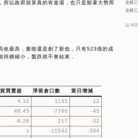
，所以政府就算真的有進場，也只是順著大勢而
交易三
交易三
以 RS
高收最高，量能還是創了新低，只有523億的成
能持續縮小，盤跌就不會結束．
關鍵籌碼
貨買賣超
淨留倉口數
當日增減
4.32
1145
12
46.45
-7760
-45
-8.26
217
-32
x
-11542
-384