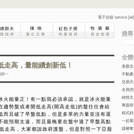
電子信箱 service [at] 
搜尋
全體
9 開低走高，量能續創新低！
美股交
錢研一
不動產
交易天
全員挖
純情主
冰火能量正！有一點我必須承認，就是冰火能量
專題研究-
在趨勢盤或者開低走高(開高走低)的盤往往會給
程式好
低而且破了早盤低點，但是多單的力量並沒有退
一起看
不能預期太遠，而且最晚要在盤中過了早盤高點
謀權奪
天開低走高，大家都說政府護盤，但是對照一下亞股