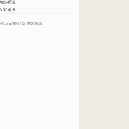
角錐-藍圖
叉戳-藍圖
S/Atom 閱讀器訂閱幣圖誌