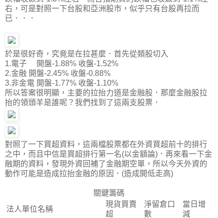
右，可是對照一下台股和亞洲股市，似乎只有台股再拉而
已．．．
於是很好奇，究竟是在拉甚麼．首先從類股切入
1.電子 開盤-1.88% 收盤-1.52%
2.金融 開盤-2.45% 收盤-0.88%
3.非金電 開盤-1.77% 收盤-1.10%
所以答案很明顯，主要的拉抬力道是金融股．那麼金融股拉
抬的領頭羊是誰呢？我們找到了這兩支股票．
對照了一下買超資料，這兩檔股票都在外資買超前十的排行
之中，而且中信是買超排行第一名(以金額論)．再來看一下金
融期的資料，發現外資回補了金融期空單，所以今天外資的
動作可能是造成拉抬金融的原因．(造成開低走高)
關鍵籌碼
現貨買賣
淨留倉口
當日增
法人單位名稱
超
數
減