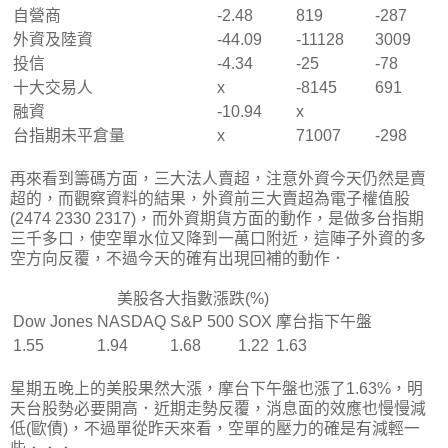
自營商
-2.48
819
-287
外資及陸資
-44.09
-11128
3009
投信
-4.34
-25
-78
十大交易人
x
-8145
691
融資
-10.94
x
台指期未平倉量
x
71007
-298
再來看到籌碼方面，三大法人賣超，注意外資今天仍然是賣
超的，而觀察資料的結果，外資前三大賣超為電子權值股
(2474 2330 2317)，而外資期貨方面的動作，是做多台指期
三千多口，使空單水位又降到一萬口附近，這陣子外資的多
空方向反覆，不過今天的確有出現回補的動作．
美股各大指數漲跌(%)
Dow Jones
NASDAQ
S&P 500
SOX
摩台指下午盤
1.55
1.94
1.68
1.22
1.63
星期五晚上的美股果然大漲，摩台下午盤也漲了1.63%，明
天台股勢必要開高．近期走勢反覆，消息面的效應也慢慢減
低(歐債)，不過單從昨天來看，空單的壓力的確是有減輕一