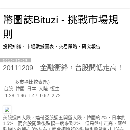
幣圖誌Bituzi - 挑戰市場規
則
投資知識、市場數據圖表、交易策略、研究報告
2010-12-09
20111209 金融衝鋒，台股開低走高！
多市場比較表(%)
台股
韓國
日本
大陸
恆生
-1.28
-1.96
-1.47
-0.62
-2.72
美股週四大跌，連帶亞股週五開盤大跌，韓國約2%，日本約
1.5%，而台股開盤後跌幅一度來到2%，但是盤中走高，尾盤
跌幅收歛到-1.3%左右，而台指期貨的跌幅也收斂到-1.1%左