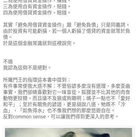
二為使用借貸資金操作，賺錢。
三為使用自有資金操作，賠錢。
四為使用借貸資金操作，賠錢。
其實「避免用借貸資金操作」跟「避免負債」只是同義詞。
由於投資有可能虧損，若一個人虧損了借貸的資金就等於負
債。
於是這個金融常識就到這裡說完。
不過
我認為這倒不是絕對。
所羅門王的指環這本書中提到：
有件事常使我大惑不解：不管俗諺多麼沒有道理，多麼歪曲
事實，我們卻總喜歡對它一味盲從。狐狸並不比其他的肉食
動物更狡猾，而且遠不及狼或狗聰明；鴿子一點也不「愛好
和平」；至於有關魚的諺語，更是胡說八道，牠既不「冷
血」，「如魚得水」也不像我們想的那麼悠遊自在。
反對common sense，可以讓我們得到更深入的思考。