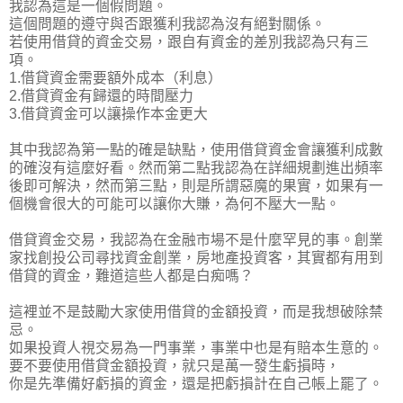
我認為這是一個假問題。
這個問題的遵守與否跟獲利我認為沒有絕對關係。
若使用借貸的資金交易，跟自有資金的差別我認為只有三
項。
1.借貸資金需要額外成本（利息）
2.借貸資金有歸還的時間壓力
3.借貸資金可以讓操作本金更大
其中我認為第一點的確是缺點，使用借貸資金會讓獲利成數
的確沒有這麼好看。然而第二點我認為在詳細規劃進出頻率
後即可解決，然而第三點，則是所謂惡魔的果實，如果有一
個機會很大的可能可以讓你大賺，為何不壓大一點。
借貸資金交易，我認為在金融市場不是什麼罕見的事。創業
家找創投公司尋找資金創業，房地產投資客，其實都有用到
借貸的資金，難道這些人都是白痴嗎？
這裡並不是鼓勵大家使用借貸的金額投資，而是我想破除禁
忌。
如果投資人視交易為一門事業，事業中也是有賠本生意的。
要不要使用借貸金額投資，就只是萬一發生虧損時，
你是先準備好虧損的資金，還是把虧損計在自己帳上罷了。