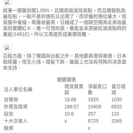
結果一開盤就開1.09%，且開高過波段高點，而且開盤點為
最低點，一點不差的情形又出現了，而早盤的預估量大，但
是盤中量縮，尾盤收最高，日線成了一個跳空開高走高收最
高的實體紅Ｋ，唯一可惜的是，量能並未突破前波高點時的
量能(1481E)，所以又再度形成量價背離．
亞股方面，除了韓國與台股之外，其他都表現得普通，日本
殺尾盤，恆生小漲，陸股下跌．盤面上也沒有特殊的消息面
來支持．
關鍵籌碼
現貨買賣
淨留倉口
當日增
法人單位名稱
超
數
減
自營商
16.86
1925
1035
外資及陸資
188.57
15409
8932
投信
10.8
207
110
十大交易人
x
8725
3365
融資
x