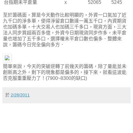
台指期未平倉量
x
52065
5245
至於籌碼面，算是今天動作比較明顯的，外資一口氣加了近
九千口的淨多單，使得淨留倉口數達一萬五千口，內資期貨
也加碼多單，十大交易人也加碼三千多口，現貨方面，三大
法人同步買超兩百多億，外資今日期現貨同步作多，未平倉
量也增加了五千多口，選擇權未平倉口數也偏多．整體來
說，籌碼今日完全偏向多方．
簡單來說，今天的突破逆轉了前幾天的籌碼，除了量能並未
創新高之外，剩下的現象都是偏多的，接下來，就看這波能
否克服重重壓力了！(7900~8300的缺口)
於
2/28/2011