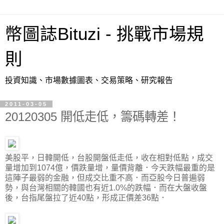
幣圖誌Bituzi - 挑戰市場規
則
投資知識、市場數據圖表、交易策略、研究報告
2011-03-05
20120305 開低走低，籌碼轉差！
美股平，日韓開低，台股開盤低走低，收在相對低點，成交
量增加到1074億，價跌量增，量價背離．今天跌幅最重的是
這陣子最弱的金融，但成交比重不高．而亞股今日普遍弱
勢，與台灣相關的韓國也有近1.0%的跌幅．而在大盤收盤
後，台指尾盤拉了近40點，形成正價差36點．