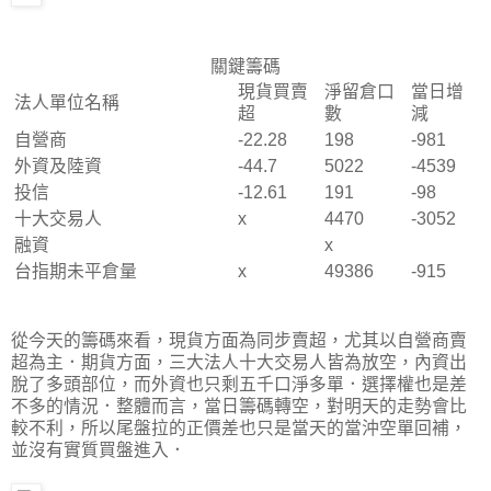
關鍵籌碼
現貨買賣
淨留倉口
當日增
法人單位名稱
超
數
減
自營商
-22.28
198
-981
外資及陸資
-44.7
5022
-4539
投信
-12.61
191
-98
十大交易人
x
4470
-3052
融資
x
台指期未平倉量
x
49386
-915
從今天的籌碼來看，現貨方面為同步賣超，尤其以自營商賣
超為主．期貨方面，三大法人十大交易人皆為放空，內資出
脫了多頭部位，而外資也只剩五千口淨多單．選擇權也是差
不多的情況．整體而言，當日籌碼轉空，對明天的走勢會比
較不利，所以尾盤拉的正價差也只是當天的當沖空單回補，
並沒有實質買盤進入．