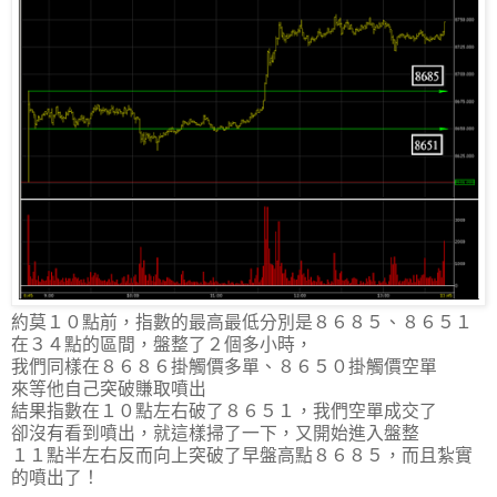
約莫１０點前，指數的最高最低分別是８６８５、８６５１
在３４點的區間，盤整了２個多小時，
我們同樣在８６８６掛觸價多單、８６５０掛觸價空單
來等他自己突破賺取噴出
結果指數在１０點左右破了８６５１，我們空單成交了
卻沒有看到噴出，就這樣掃了一下，又開始進入盤整
１１點半左右反而向上突破了早盤高點８６８５，而且紮實
的噴出了！