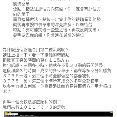
觸價空單
優點：指數往那個方向突破，你一定會有那個方
向的單子，
而且這種做法，點位一定會比你的眼睛看到他發
動後再來按市價單來的漂亮許多，以逸待勞
缺點：有可能突破一些些之後，再次反向突破，
擺明要巴你的盤，你會進在最爛的價位
為什麼這個盤適合用第二種策略呢？
請往上拉一下，看一下橫軸的時間點
指數真正突破時間約莫在１１點左右
換句話說，三個多小時，他就在不到３０點的區間盤整
這段那麼久的時間，成交的多少單子，都在等多空分出勝負
８７９８一過，這三個小時全部做空的都要被軋
８７７５一破，這三個小時所有成交的多單全部套牢
以多空力道去判斷，你覺得盤比較容易往那個方向用力噴出
呢？
再舉一個比較沒那麼順利的例子
我們來看２０１１／３／３的走勢