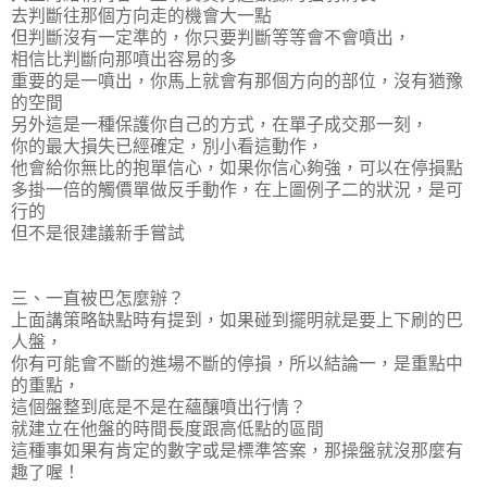
去判斷往那個方向走的機會大一點
但判斷沒有一定準的，你只要判斷等等會不會噴出，
相信比判斷向那噴出容易的多
重要的是一噴出，你馬上就會有那個方向的部位，沒有猶豫
的空間
另外這是一種保護你自己的方式，在單子成交那一刻，
你的最大損失已經確定，別小看這動作，
他會給你無比的抱單信心，如果你信心夠強，可以在停損點
多掛一倍的觸價單做反手動作，在上圖例子二的狀況，是可
行的
但不是很建議新手嘗試
三、一直被巴怎麼辦？
上面講策略缺點時有提到，如果碰到擺明就是要上下刷的巴
人盤，
你有可能會不斷的進場不斷的停損，所以結論一，是重點中
的重點，
這個盤整到底是不是在蘊釀噴出行情？
就建立在他盤的時間長度跟高低點的區間
這種事如果有肯定的數字或是標準答案，那操盤就沒那麼有
趣了喔！