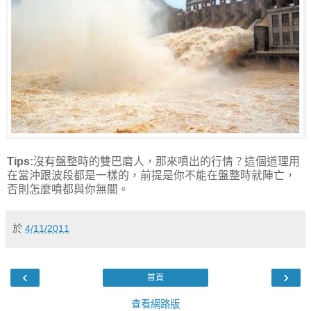
Tips:
沒有盤整時的雙巴磨人，那來噴出的行情？這個道理用
在當沖跟波段都是一樣的，前提是你不能在盤整時就陣亡，
否則怎麼噴都與你無關。
於
4/11/2011
‹
›
首頁
查看網路版