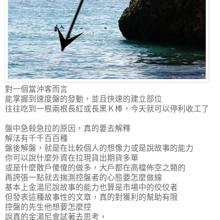
對一個當沖客而言
能掌握到速度盤的發動，並且快速的建立部位
往往吃到一根兩根長紅或長黑Ｋ棒，今天就可以停利收工了
盤中急殺急拉的原因，真的要去解釋
解法有千千百百種
盤後解盤，就是在比較個人的想像力或是說故事的能力
你可以說什麼外資在拉現貨出期貨多單
或是什麼散戶傻傻的做多，大戶都在高檔佈空之類的
再誇張一點就去揣測控盤者的心態要怎麼做線
基本上金湯尼說故事的能力也算是市場中的佼佼者
但發表這種故事性的文章，真的對獲利的幫助有限
控盤的先生他想要怎麼控
說真的金湯尼會試著去思考，