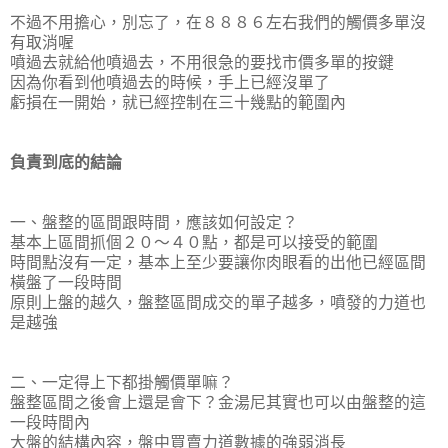
不過不用擔心，別忘了，在８８８６左右我們的觸價多單沒
有取消喔
噴過去就給他噴過去，不用很急的要找市價多單的按鍵
因為你看到他噴過去的時候，手上已經沒單了
虧損在一開始，就已經控制在三十幾點的範圍內
負責到底的結論
一、盤整的區間跟時間，應該如何設定？
基本上區間抓個２０～４０點，都是可以接受的範圍
時間點沒有一定，基本上至少要讓你肉眼看的出他已經區間
橫盤了一段時間
原則上盤的越久，盤整區間成交的單子越多，噴發的力道也
是越強
二、一定得上下都掛觸價單嘛？
盤整區間之後會上還是會下？金湯尼其實也可以由盤整的這
一段時間內
大盤的結構內容，盤中買賣力道數據的強弱消長