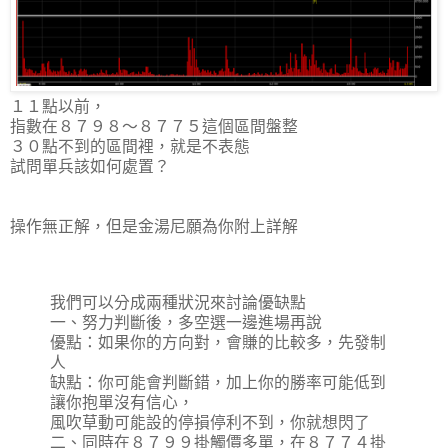
１１點以前，
指數在８７９８～８７７５這個區間盤整
３０點不到的區間裡，就是不表態
試問單兵該如何處置？
操作無正解，但是金湯尼願為你附上詳解
我們可以分成兩種狀況來討論優缺點
一、努力判斷後，多空選一邊進場再說
優點：如果你的方向對，會賺的比較多，先發制
人
缺點：你可能會判斷錯，加上你的勝率可能低到
讓你抱單沒有信心，
風吹草動可能設的停損停利不到，你就想閃了
二、同時在８７９９掛觸價多單，在８７７４掛