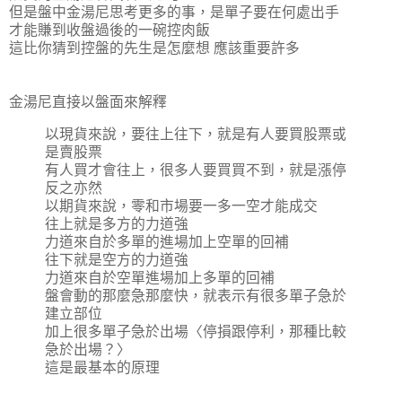
但是盤中金湯尼思考更多的事，是單子要在何處出手
才能賺到收盤過後的一碗控肉飯
這比你猜到控盤的先生是怎麼想 應該重要許多
金湯尼直接以盤面來解釋
以現貨來說，要往上往下，就是有人要買股票或
是賣股票
有人買才會往上，很多人要買買不到，就是漲停
反之亦然
以期貨來說，零和市場要一多一空才能成交
往上就是多方的力道強
力道來自於多單的進場加上空單的回補
往下就是空方的力道強
力道來自於空單進場加上多單的回補
盤會動的那麼急那麼快，就表示有很多單子急於
建立部位
加上很多單子急於出場〈停損跟停利，那種比較
急於出場？〉
這是最基本的原理