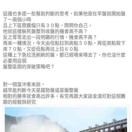
這邊也多提一些幫助判斷的思考，如果他是在早盤就開始盤
了一兩個小時
且上下區間震幅只有３０點，問問你自己，
他就這樣裝死盤整到收盤的機會高不高？
反之等等走出一段明顯的行情，機會高不高？
再來一種情況，今天由低點拉到高點５０點，再從高點殺下
來７０點，又從低點再往上拉６０點
這種上下急拉洗刷刷的盤，都已經噴來噴去了，你也沒什麼
必要用這個
盤整區間的突破策略
吧？
對一個當沖客來說，
越早能判斷今天是趨勢盤或是盤整盤
相對的勝率就會高出許多，有空再跟大家談金湯尼對這個難
題的經驗與研究