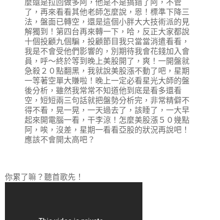
麼還是拉回做多阿，他是不是搞錯了阿，不管
了，再來看看其他老師怎麼說，恩！標準下降三
法，盤面已轉空，還是這個小胖大大技術派的見
解獨到！第四台再來轉一下，哈，反正大家都說
十個投顧九個騙，投顧節目我只當當消遣看看，
我是不會受他們影響的，別期待我會花錢加入會
員，呼～終於等到晚上美股開了，爽！一開盤就
急殺２０點翻黑，我就說美股漲不動了吧，星期
一等著空單大賺啦！晚上一定必看星光大師的盤
後分析，雖然我常常不知道他到底是看多還看
空，短短兩三句話就把盤勢分析完，非常精僻不
得不看，晃一晃，一天過去了，該睡了，一大早
起來開電腦一看，干李涼！怎麼美股漲５０幾點
阿，唉，沒差，星期一看看亞股的狀況再說吧！
應該不會開太高吧？
你累了嘛？聽首歌先！