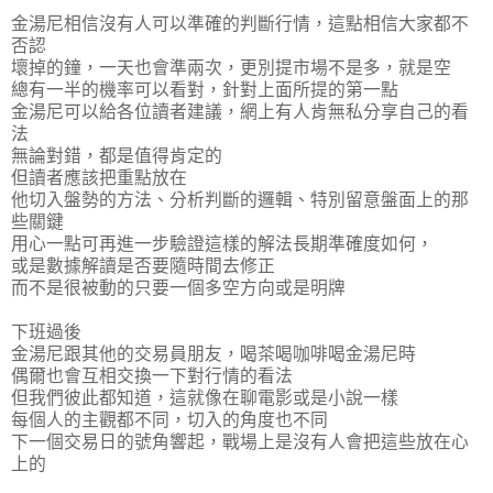
金湯尼相信沒有人可以準確的判斷行情，這點相信大家都不
否認
壞掉的鐘，一天也會準兩次，更別提市場不是多，就是空
總有一半的機率可以看對，針對上面所提的第一點
金湯尼可以給各位讀者建議，網上有人肯無私分享自己的看
法
無論對錯，都是值得肯定的
但讀者應該把重點放在
他
切入盤勢的方法、分析判斷的邏輯、特別留意盤面上的那
些關鍵
用心一點可再進一步驗證這樣的解法長期準確度如何，
或是數據解讀是否要隨時間去修正
而不是很被動的只要一個多空方向或是明牌
下班過後
金湯尼跟其他的交易員朋友，喝茶喝咖啡喝金湯尼時
偶爾也會互相交換一下對行情的看法
但我們彼此都知道，這就像在聊電影或是小說一樣
每個人的主觀都不同，切入的角度也不同
下一個交易日的號角響起，戰場上是沒有人會把這些放在心
上的