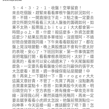
５．４．３．２．１．收盤！空單留倉！
來去吃個飯，趕緊來看看摩根午盤的狀況如何，
恩，不錯，一開直接往下走，３點之後一定要去
證交所期交所看看三大法人盤後的籌碼如何，如
果不太熟，股票版上ｂｉｔｕｚｉ大大都會第一
時間ｐｏ上，恩，什麼！殺這麼多，外資怎麼賣
這麼少？結果反而是多單增加，沒道理阿，不過
好險自營跟我同邊，下午來看看歐股好了，都在
盤上晃沒啥變動，晚上美股應該不會有什麼太好
的表現，安心了，下班回到家，第一件事情當然
是把電腦打開，看看摩根表現如何，太好了，還
是黑的，看來可以安心過週末了，今天尾盤殺那
麼急，一定要先看看盤後分析出刊最快的張宇大
大怎麼看，恩恩，週一季線保衛站是關鍵！中
肯！再來上一下鋸材一下，靠，ｒｏｇｅｒ大大
這篇文章好貴，不管了，先買了再說，沒點數再
去買書來當點卡，恩恩，如果美股今天收黑，明
日跳空向下，空方表態，將有機會一舉攻克半年
線，深得我心阿，果然英雄所見略同，再來一定
要去鋸享看看小虎師太怎說，他盤前預測點位一
向神準，今天這樣一殺，應該翻空了吧？靠！怎