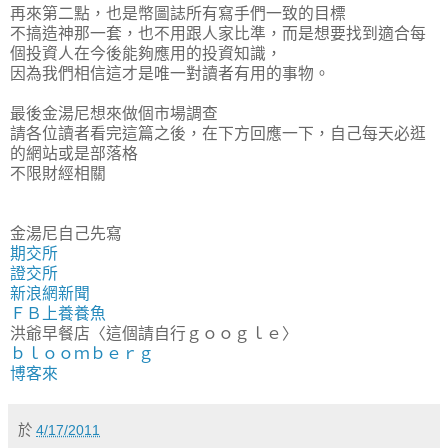
再來第二點，也是幣圖誌所有寫手們一致的目標
不搞造神那一套，也不用跟人家比準，而是想要找到適合每
個投資人在今後能夠應用的投資知識，
因為我們相信這才是唯一對讀者有用的事物。
最後金湯尼想來做個市場調查
請各位讀者看完這篇之後，在下方回應一下，自己每天必逛
的網站或是部落格
不限財經相關
金湯尼自己先寫
期交所
證交所
新浪網新聞
ＦＢ上養養魚
洪爺早餐店〈這個請自行ｇｏｏｇｌｅ〉
ｂｌｏｏｍｂｅｒｇ
博客來
於
4/17/2011