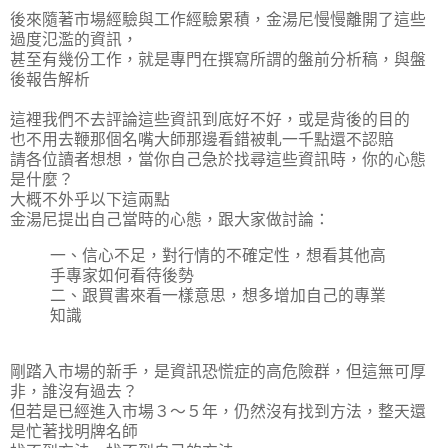
後來隨著市場經驗與工作經驗累積，金湯尼慢慢離開了這些
過度氾濫的資訊，
甚至有幾份工作，就是專門在撰寫所謂的盤前分析稿，與盤
後報告解析
這裡我們不去評論這些資訊到底好不好，或是背後的目的
也不用去鞭那個名嘴大師那邊看錯被軋一千點還不認賠
請各位讀者想想，當你自己急於找尋這些資訊時，你的心態
是什麼？
大概不外乎以下這兩點
金湯尼提出自己當時的心態，跟大家做討論：
一、信心不足，對行情的不確定性，想看其他高
手專家如何看待後勢
二、跟買書來看一樣意思，想多增加自己的專業
知識
剛踏入市場的新手，是資訊恐慌症的高危險群，但這無可厚
非，誰沒有過去？
但若是已經進入市場３～５年，仍然沒有找到方法，整天還
是忙著找明牌名師