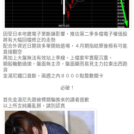
因受日本地震電子業斷鍊影響，推估第二季多檔電子權值股
將有大幅回檔修正的走勢
配合外資近日期貨多單開始退場，４月期指結算後極有可能
直接翻空
再加上大盤無法有效站上季線，上檔套牢賣壓沉重，
類股輪動過速，盤面無主流，盤面顯而易見主力拉東出西跑
貨
金湯尼鐵口直斷，兩週之內８０００點整數關卡
必破！
首先金湯尼先跟被標題騙進來的讀者道歉
以上所言純屬亂掰，請別認真