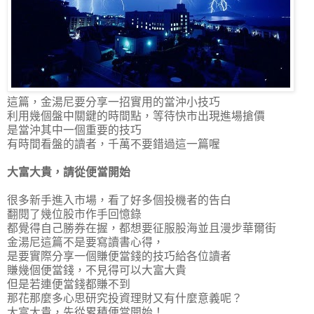
這篇，金湯尼要分享一招實用的當沖小技巧
利用幾個盤中關鍵的時間點，等待快市出現進場搶價
是當沖其中一個重要的技巧
有時間看盤的讀者，千萬不要錯過這一篇喔
大富大貴，請從便當開始
很多新手進入市場，看了好多個投機者的告白
翻閱了幾位股市作手回憶錄
都覺得自己勝券在握，都想要征服股海並且漫步華爾街
金湯尼這篇不是要寫讀書心得，
是要實際分享一個賺便當錢的技巧給各位讀者
賺幾個便當錢，不見得可以大富大貴
但是若連便當錢都賺不到
那花那麼多心思研究投資理財又有什麼意義呢？
大富大貴，先從累積便當開始！