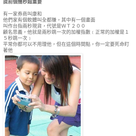
提前個幾秒超重要
有一家券商叫康和
他們家有個軟體叫全都賺，其中有一個畫面
叫作
台指兩秒現貨
，代號是ＷＴ２００
顧名思義，他就是兩秒跳一次的加權指數﹝正常的加權是１
５秒跳一次﹞
平常你都可以不用理他，但在這個時間點，你一定要死命盯
著他