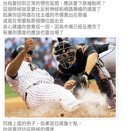
台指要回到正常的慣性區間，應該要下跌幾點呢？
這個時候就是要比反射神經和網路專線的速度了
如果你這時還在找五檔的市價賣出在那邊
或是在想要點那個價位敲出去
良心建議你放棄這一招，因為市場已經反應完了
有賺到價差的應該也要出場了
同樣上面的例子，如果是拉尾盤七點，
你就要評估這時候的價差