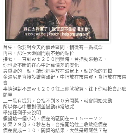
首先，你要對今天的價差區間，稍微有一點概念
再來，記住大盤關門前不動的點位
接著，一直到ｗｔ２００開獎時，台指動來動去，
你也要不斷的在心中計算價差的變化
最重要的一點，請你把手放在滑鼠上，點好你的五檔
金湯尼是直接設鍵盤熱鍵，中指放在市價買，食指放在市價
賣
事情絕對不是ｗｔ２００往上你就按買、往下你就按賣那麼
簡單
上一段有提到，台指不到３０分開獎，就會開始先動
所以你心中要對價差變動非常敏感
舉幾種例子來說明
假設這一個小時，價差的區間在－１５～－２２
如果２９分３０秒左右，台指開始往上收斂逆價差
價差變成－１０，開獎的結果，大盤是殺尾盤７點