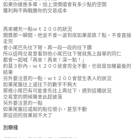
如果你搶進多單，加上滑價還會有多少點的空間
獲利夠不夠戰勝你的交易成本
再來補充一點ｗｔ２００的狀況
開獎那一瞬間，他並不會一波到底如果是跌７點，不會直接
走完
會小尾巴先往下彎，再一段一段的往下鑽
所以這時交易室看到他小尾巴往下彎就馬上敲單的同仁
都會一起喊「再來！再來！深一點！」
約莫３秒內，ｗｔ２００就會完全不動，也就是加權最後的
結果
另外要注意的一點，ｗｔ２００會發生表人的狀況
如果尾盤往上或往下的數字不夠大
那根小尾巴有可能會先往上再往下，遇到這種狀況
交易室的問候聲會此起彼落
另外要注意的一點
如果尾盤拉或殺的點位很小，甚至不動
那這招的效果就不大了
別戀棧