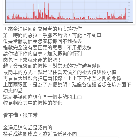
再來金湯尼回到交易者的角度談操作
第一時間的急拉，手腳不夠快，可能上不到車
但是當發現價差怎麼樣都回不到過去
指數完全沒有要回頭的意思，不用想太多
請你拋下你的自尊，加入野狗的行列
肉包掉下來就死命的搶吧！
越早發現盤面的慣性，對當天的操作越有幫助
最簡單的方式，就是記住當天價差的極大值與極小值
再看看大盤跟台指這兩條線，上上下下相互之間的關係
上面兩張圖，是為了方便說明，建議各位讀者想在這方面下
功夫的話
還是要讓兩條線在同一個走勢圖上面
較易觀察其中的慣性的變化
看不懂，很正常
金湯尼這句話是認真的
橫看成嶺側成峰，遠近高低各不同