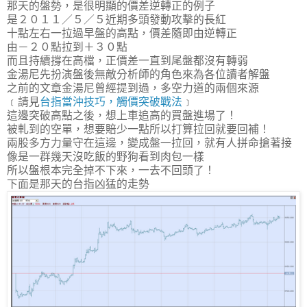
那天的盤勢，是很明顯的價差逆轉正的例子
是２０１１／５／５近期多頭發動攻擊的長紅
十點左右一拉過早盤的高點，價差隨即由逆轉正
由－２０點拉到＋３０點
而且持續撐在高檔，正價差一直到尾盤都沒有轉弱
金湯尼先扮演盤後無敵分析師的角色來為各位讀者解盤
之前的文章金湯尼曾經提到過，多空力道的兩個來源
﹝請見
台指當沖技巧，觸價突破戰法
﹞
這邊突破高點之後，想上車追高的買盤進場了！
被軋到的空單，想要賠少一點所以打算拉回就要回補！
兩股多方力量守在這邊，變成盤一拉回，就有人拼命搶著接
像是一群幾天沒吃飯的野狗看到肉包一樣
所以盤根本完全掉不下來，一去不回頭了！
下面是那天的台指凶猛的走勢