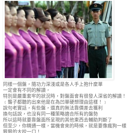
同樣一個盤，隨功力深淺或是各人手上抱什麼單
一定會有不同的解讀，
特別是嚴重套牢的狀況時，對盤面會有很發人深省的解讀！
﹝聾子都聽的出來他是在為凹單硬想理由這樣！﹞
說句老實話，有些盤，還真的無法靠價差去獲利
換句話說，也沒有同一種策略適合所有的盤勢
所以這時就要靠盤面所呈現的其他東西去輔助判斷了
但至少，你精通一樣，當機會來的時候，就是要像瘋狗一樣
狠狠的大咬一口！