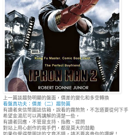
上一篇談趨勢明顯的盤面，價差的變化和多空轉換
看盤真功夫：價差（二）趨勢篇
有讀者來信幣圖誌信箱，說看的霧煞煞，不怎道要從何下手
希望金湯尼可以再講解的清楚一些，
有讀者回應，不管是支持、指教、提問
對站上用心創作的寫手們，都是莫大的鼓勵
如果你覺得幣圖誌的文章不錯，請不要吝嗇你的讚喔！