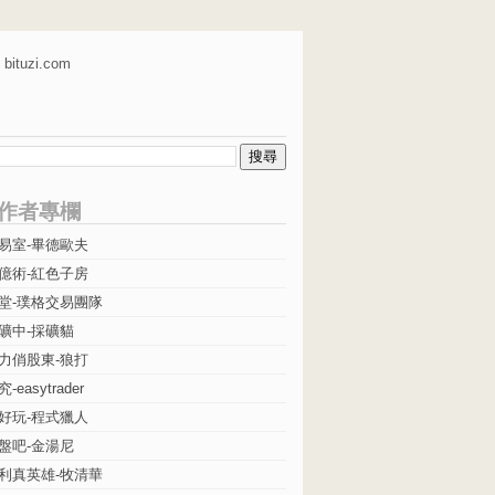
bituzi.com
作者專欄
易室-畢德歐夫
億術-紅色子房
堂-璞格交易團隊
礦中-採礦貓
力俏股東-狼打
easytrader
好玩-程式獵人
盤吧-金湯尼
利真英雄-牧清華