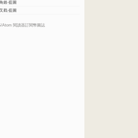
角錐-藍圖
叉戳-藍圖
S/Atom 閱讀器訂閱幣圖誌