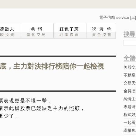
電子信箱 service [at] 
搜尋
全體
底，主力對決排行榜陪你一起檢視
美股交
不動產
交易天
全員挖
純情主
票表現更是不堪一擊，
專題研究-
暗示此檔股票已經缺乏主力的照顧，
程式好
更少了，
一起看
謀權奪