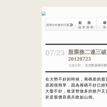
07
/
23
股票接二連三破
20120723
主題分類：
主力對決排行榜
在大勢不好的時候，籌碼差的股
原因很簡單，因為籌碼不好已經
大盤不好，敢逆勢做多的散戶又
於是股價容易兵敗如山倒。