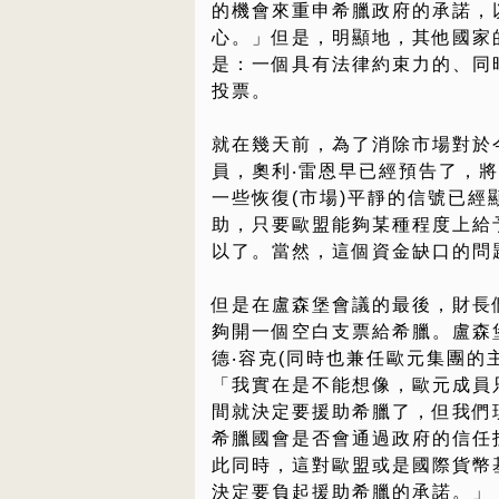
的機會來重申希臘政府的承諾，
心。」但是，明顯地，其他國家
是：一個具有法律約束力的、同
投票。
就在幾天前，為了消除市場對於
員，奧利‧雷恩早已經預告了，
一些恢復(市場)平靜的信號已
助，只要歐盟能夠某種程度上給
以了。當然，這個資金缺口的問題
但是在盧森堡會議的最後，財長
夠開一個空白支票給希臘。盧森
德‧容克(同時也兼任歐元集團的
「我實在是不能想像，歐元成員
間就決定要援助希臘了，但我們
希臘國會是否會通過政府的信任投
此同時，這對歐盟或是國際貨幣
決定要負起援助希臘的承諾。」