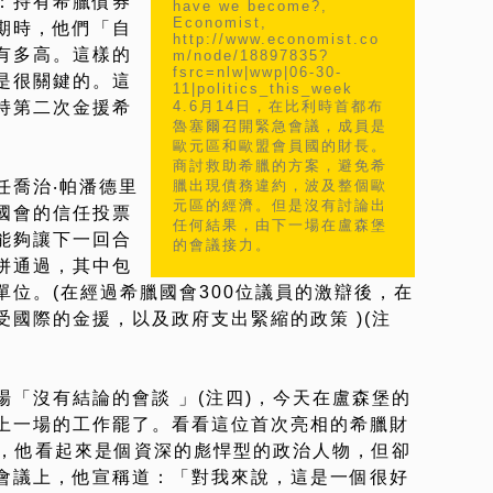
：持有希臘債券
have we become?,
Economist,
期時，他們「自
http://www.economist.co
有多高。這樣的
m/node/18897835?
fsrc=nlw|wwp|06-30-
是很關鍵的。這
11|politics_this_week
持第二次金援希
4.6月14日，在比利時首都布
魯塞爾召開緊急會議，成員是
歐元區和歐盟會員國的財長。
商討救助希臘的方案，避免希
任喬治‧帕潘德里
臘出現債務違約，波及整個歐
元區的經濟。但是沒有討論出
國會的信任投票
任何結果，由下一場在盧森堡
能夠讓下一回合
的會議接力。
併通過，其中包
位。(在經過希臘國會300位議員的激辯後，在
國際的金援，以及政府支出緊縮的政策 )(注
「沒有結論的會談 」(注四)，今天在盧森堡的
上一場的工作罷了。看看這位首次亮相的希臘財
)，他看起來是個資深的彪悍型的政治人物，但卻
會議上，他宣稱道：「對我來說，這是一個很好