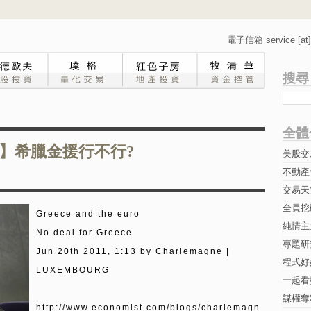
電子信箱 service [at] 
搜尋
全體
】希臘金援行不行?
美股交
不動產
交易天
全員挖
Greece and the euro
純情主
No deal for Greece
專題研究-
Jun 20th 2011, 1:13 by Charlemagne |
程式好
LUXEMBOURG
一起看
謀權奪
http://www.economist.com/blogs/charlemagn