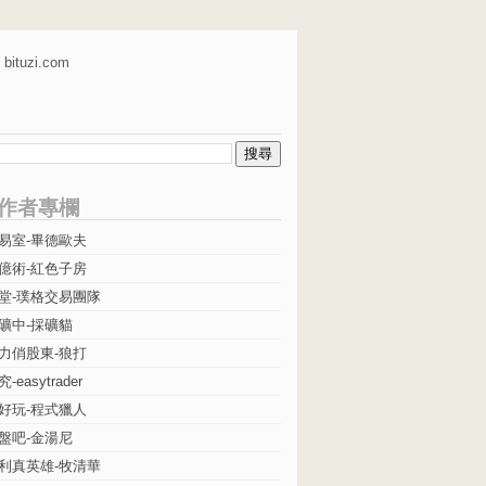
bituzi.com
作者專欄
易室-畢德歐夫
億術-紅色子房
堂-璞格交易團隊
礦中-採礦貓
力俏股東-狼打
easytrader
好玩-程式獵人
盤吧-金湯尼
利真英雄-牧清華