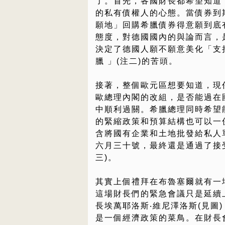
了。首先，各國財長都希望知道
的私有債權人的心態。當債券到
願地」回購希臘債券得意願到底
態度，對德國國內的與論而言，
決定了德國人願不願意美化「支
臘 」(注二)的苦頭。
接著，整個歐元區想要知道，現
歐總理內閣的改組，是否能過在
中順利過關。希臘總理同時希望
的緊縮政策和預算結構也可以一
含將國有企業和土地批發給私人單
六月三十號，最終還是通過了接受
三)。
其實上個禮拜在布魯塞爾就有一場
這場財長們的緊急會議只是延續
長埃萬耶洛斯‧維尼澤洛斯(見圖
是一個經濟政策的菜鳥。在財長