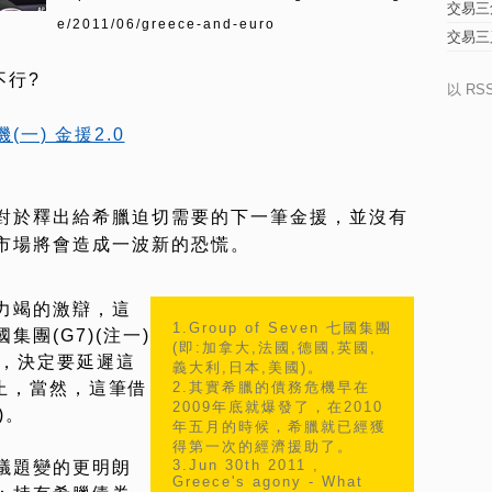
交易三
e/2011/06/greece-and-euro
交易三
不行?
以 RS
一) 金援2.0
對於釋出給希臘迫切需要的下一筆金援，並沒有
市場將會造成一波新的恐慌。
力竭的激辯，這
1.Group of Seven 七國集團
團(G7)(注一)
(即:加拿大,法國,德國,英國,
長，決定要延遲這
義大利,日本,美國)。
止，當然，這筆借
2.其實希臘的債務危機早在
2009年底就爆發了，在2010
)。
年五月的時候，希臘就已經獲
得第一次的經濟援助了。
3.Jun 30th 2011 ,
議題變的更明朗
Greece's agony - What