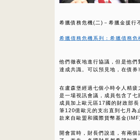
希臘債務危機(二)－希臘金援行
希臘債務危機系列：希臘債務危機(
他們徹夜地進行協議，但是他們
達成共識。可以預見地，在債券
在盧森堡經過七個小時令人精疲
是一場視訊會議，成員包含了七國集
成員加上歐元區17國的財政部
筆120億歐元的支出直到七月為
款來自歐盟和國際貨幣基金(IMF
開會當時，財長們說道，有兩個