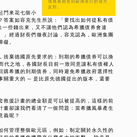
債務展期受到歐洲央行的強力
反對。
起門來花七個小
？答案如容克先生所說：「要找出如何從私有債
擠出一些錢出來，又不讓他們認為希臘債券會違
。」經過財長們徹夜討論，容克認為，歐洲集團
障礙。
，捨棄德國原先要求的：到期的希臘債券可以換
取而代之地，各國財長目前一致同意讓私有債權人
回購希臘的到期債券，同時避免希臘政府選擇性
關重大的 ─ 是比原先德國提出的版本，還要
套救援計畫的總金額是可以被提高的，這樣的前
計畫卻讓我們看清了一個問題：當希臘風暴產生
意義呢？
如何管理整個歐元區，例如：制定關於永久性的