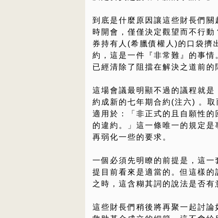
到底是什麼原因讓這些財長們關
時開會，僅僅決定觀望而不行動
券持有人(希臘債權人)的口袋
約，這是一件『非常難』的事情
已經清除了阻擋在解決之道前的
這場會議最明顯不過的議程就是
約成新的七年期合約(注六) 。
適用於：「非正式的且自願性的
的違約。」這一條唯一的規定是事
再弱化一些的要求。
一個必須先明瞭的前提是，這一
提目前看來是適當的。但這樣的
之時，這含糊其詞的說法是否有
這些財長們稍後將再聚一起討論