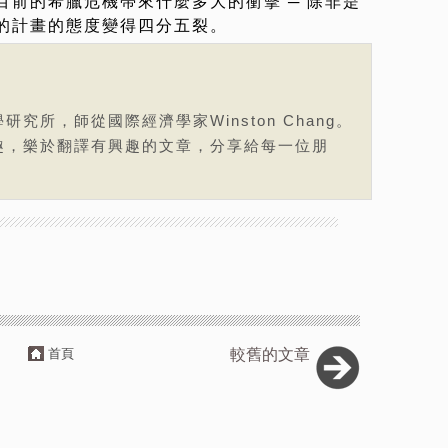
前的希臘危機帶來什麼多大的衝擊 ─ 除非是
的計畫的態度變得四分五裂。
究所，師從國際經濟學家Winston Chang。
趣，樂於翻譯有興趣的文章，分享給每一位朋
首頁
較舊的文章