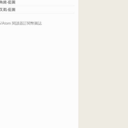
角錐-藍圖
叉戳-藍圖
S/Atom 閱讀器訂閱幣圖誌