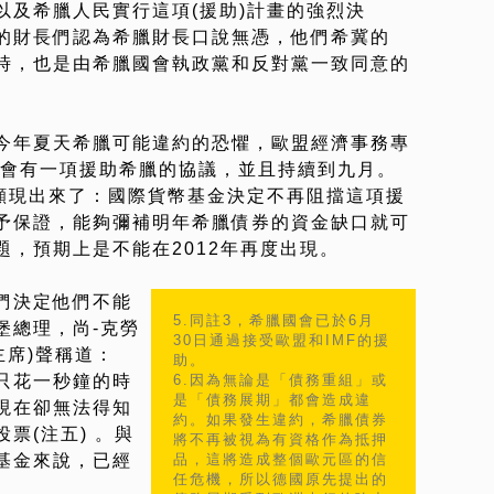
以及希臘人民實行這項(援助)計畫的強烈決
的財長們認為希臘財長口說無憑，他們希冀的
時，也是由希臘國會執政黨和反對黨一致同意的
今年夏天希臘可能違約的恐懼，歐盟經濟事務專
將會有一項援助希臘的協議，並且持續到九月。
經顯現出來了：國際貨幣基金決定不再阻擋這項援
予保證，能夠彌補明年希臘債券的資金缺口就可
，預期上是不能在2012年再度出現。
們決定他們不能
5.同註3，希臘國會已於6月
堡總理，尚-克勞
30日通過接受歐盟和IMF的援
主席)聲稱道：
助。
只花一秒鐘的時
6.因為無論是「債務重組」或
是「債務展期」都會造成違
現在卻無法得知
約。如果發生違約，希臘債券
票(注五) 。與
將不再被視為有資格作為抵押
基金來說，已經
品，這將造成整個歐元區的信
任危機，所以德國原先提出的