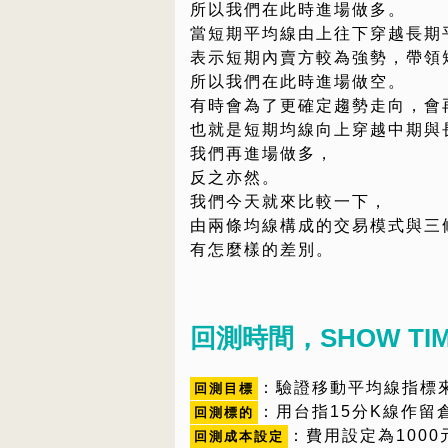
所以我們在此時進場做多。
當短期平均線由上往下穿越長期
表示短期內賣方較為強勢，帶領
所以我們在此時進場做空。
有時會為了更確定趨勢走向，會
也就是短期均線向上穿越中期與
我們再進場做多，
反之亦然。
我們今天就來比較一下，
由兩條均線構成的交易模式與三
有怎麼樣的差別。
回測時間，SHOW TIM
：驗證移動平均線指標
回測目標
：用台指15分K線作留
回測標的
：費用設定為1000
回測成本設定