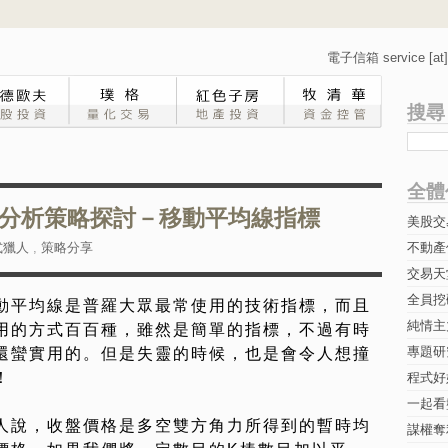
電子信箱 service [at] 
搜尋
全體
分析策略探討－移動平均線指標
美股交
式獵人
,
策略分享
不動產
交易天
全員挖
動平均線是普羅大眾最常使用的技術指標，而且
純情主
用的方式百百種，雖然是簡單的指標，不過有時
專題研究-
還蠻實用的。但是失靈的時候，也是會令人想撞
！
程式好
一起看
人說，收盤價格是多空雙方角力所得到的暫時均
謀權奪