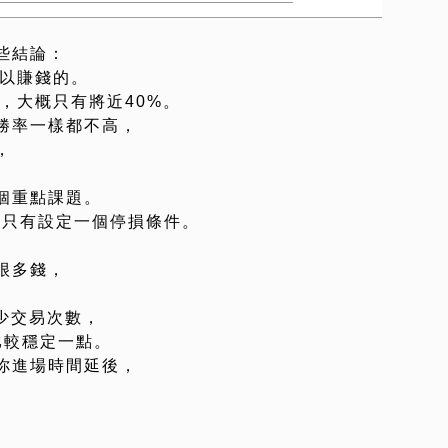
些結論：
可以賺錢的。
高，大概只有將近40%。
勝率一樣都不高，
，
個重點課題。
竟我們只有設定一個停損條件。
很多錢，
少交易次數，
比較穩定一點。
你進場時間延後，