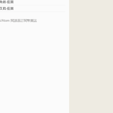
角錐-藍圖
叉戳-藍圖
S/Atom 閱讀器訂閱幣圖誌