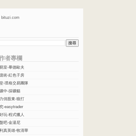
bituzi.com
作者專欄
易室-畢德歐夫
億術-紅色子房
堂-璞格交易團隊
礦中-採礦貓
力俏股東-狼打
easytrader
好玩-程式獵人
盤吧-金湯尼
利真英雄-牧清華