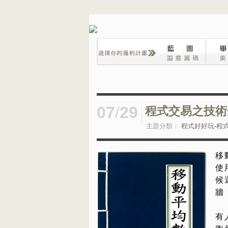
07
/
29
程式交易之技術
主題分類：
程式好好玩-程
移
使
候
牆
有