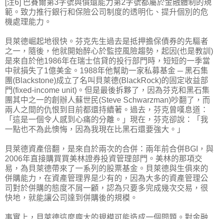
[注6] 巴賽爾第3字號與償還能力第2字號都屬於金融體制的規
範。致力推行銀行和保險公司制度的透明化、提升個別的危
機處理能力。
貝萊德崛起地很快。芬克先生過去是抵押擔保債券的先驅者
之一，隨後，他就開始醉心於監控風險趨勢，起因(也是教訓)
是來自於他1986年在瑞士信貸的投行部門時，短短的一季當
中就損失了1億美金。1988年他幫助一家私募基金 ─ 黑石集
團(Blackstone)成立了名叫貝萊德(BlackRock)的固定收益部
門(fixed-income unit)。但是最後拆夥了，因為芬克和黑石集
團其中之一的創辦人蘇世民(Steve Schwarzman)吵翻了，而
兩人之間的仇恨到目前都還持續著。過去，芬克曾嘆息道：
「這是一個令人感到心痛的分離。」現在，芬克卻說：「我
一點也不為此懊悔，因為我現在比黑石還要強大。」
貝萊德資產倍翻，是來自於兩次的合併：兩年前合併BGI，與
2006年直接購買買美林證券投資管理部門。美林的那項交
易，為貝萊德帶來了一系列的股票基金。貝萊德與生俱來的
併購能力，在資產管理界是少有的，因為大多的資產管理公
司對於併購的態度不屑一顧，認為只要多完成幾次交易，很
快地，就能讓公司達到併購後的規模。
事實上，貝萊德這麼龐大的規模可能造成一個問題。對金融