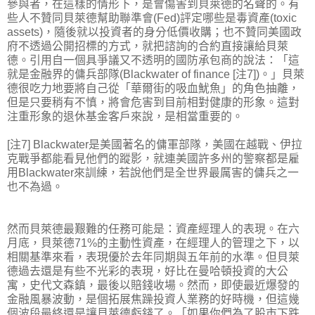
參與者，在這樣的情形下，是會傷害到貝萊德的名聲的。有
些人不贊同貝萊德幫助聯準會(Fed)評定哪些是毒資產(toxic
assets)，隨後就以投資者的身分低價收購；也不贊同美國政
府不透過公開招標的方式，就把諮詢的合約直接讓給貝萊
德。引用自一個具爭議又不透明的國防承包商的說法：「這
就是金融界的傭兵部隊(Blackwater of finance [注7])。」貝萊
德很吃力地要將自己從「華爾街的吸血魷魚」的角色抽離，
但是只要稍有不慎，將會危害到目前相對健康的形象。這對
注重形象的退休基金客戶來說，是相當重要的。
[注7] Blackwater是美國著名的傭軍部隊，美國在越戰、伊拉
克戰爭都能看見他們的蹤影，就連美國許多州的警察都是雇
用Blackwater來訓練，若說他們是全世界最厲害的傭兵之一
也不為過。
然而貝萊德最艱難的任務可能是：資產經理人的表現。在六
月底，貝萊德71%的主動性資產，在經理人的管理之下，以
相關基準來看，表現優於去年同期與五年前的水準。但貝萊
德過去還是有些不光彩的表現，好比在曼哈頓投資的大公
寓，史代文森鎮，最後以賠錢收場。然而，即使最近爆發的
金融風暴波動，是個拓展焦躁投資人業務的好時機，但這幾
個波段最終還是讓貝萊德虧錢了。「如果你們為了股市下跌