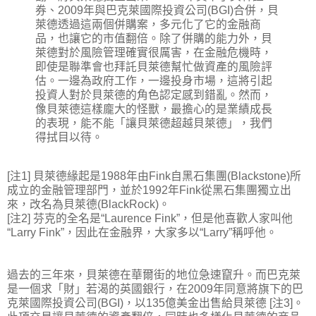
券、2009年與巴克萊國際投資公司(BGI)合併，貝
萊德透過這兩個併購案，多元化了它的金融商
品，也讓它的市值翻倍。除了併購的能力外，貝
萊德對於風險管理確實很厲害，在金融危機時，
即使是聯準會也拜託貝萊德幫忙做資產的風險評
估。一邊為政府工作，一邊投身市場，這將引起
投資人對於貝萊德的角色認定感到錯亂。然而，
像貝萊德這樣龐大的怪獸，最擔心的是業績成長
的表現，能不能「讓貝萊德超越貝萊德」，我們
得拭目以待。
[注1] 貝萊德緣起是1988年由Fink自黑石集團(Blackstone)所
成立的金融管理部門，並於1992年Fink從黑石集團獨立出
來，改名為貝萊德(BlackRock)。
[注2] 芬克的全名是“Laurence Fink”，但是他喜歡人家叫他
“Larry Fink”，因此在金融界，大家多以“Larry”稱呼他。
過去的三年來，貝萊德在華爾街的地位急速竄升。而巴克萊
是一個求「財」若渴的英國銀行，在2009年同意將旗下的巴
克萊國際投資公司(BGI)，以135億美金出售給貝萊德 [注3]。