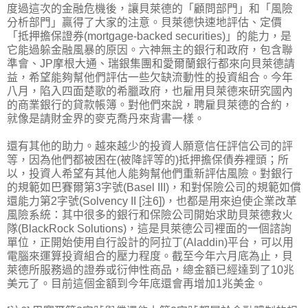
度過這次的金融危機後，讓貝萊德的「顧問部門」和「風險
分析部門」贏得了大家的注意。貝萊德快速地評估、定價
「抵押擔保證券(mortgage-backed securities)」的能力，是
它能過躲金融風暴的原因。六神無主的銀行和政府，包含聯
準會、JP摩根大通、瑞銀集團和愛爾蘭銀行都來向貝萊德請
益，希望能夠幫他們評估一些欠缺流動性的投資組合。今年
八月，陷入四面楚歌的希臘政府，也雇用貝萊德來研究國內
的商業銀行的貸款帳簿。對他們來說，聘雇貝萊德的合約，
就像是請財金界的麥克喬丹來背書一樣。
還有其他的助力。越來越少的投資人願意信任評信公司的評
等，因為他們都被困在(被降評等的)抵押擔保債券裡頭；所
以，投資人希望有其他人能夠幫他們重新評估風險。對銀行
的規範如巴賽爾第3字號(Basel III)，和對保險公司的規範如償
還能力第2字號(Solvency II [注6])，也都是用來迫使企業改革
風險系統：其中很多的銀行和保險公司開始求助貝萊德救火
隊(BlackRock Solutions)，這是貝萊德公司裡面的一個諮詢
單位，正開始使用自行設計的阿拉丁(Aladdin)平台，可以用
電腦來運算投資組合的壓力程度。截至今年六月底為止，貝
萊德所服務過的證券或衍伸性商品，總金額已經達到了10兆
美元了。目前這個金額到今年底還會再增加1兆美金。