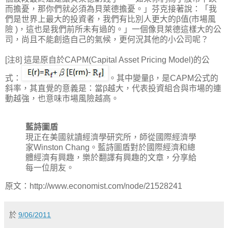
而擔憂，那你們就必須為貝萊德擔憂。」芬克接著說：「我
們是世界上最大的投資者，我們有比別人更大的β值(市場風
險 )，這也是我們前所未有過的。」一個像貝萊德這樣大的公
司，尚且不能創造自己的氣候，更何況其他的小公司呢？
[注8] 這是原自於CAPM(Capital Asset Pricing Model)的公
式：
。其中變量β，是CAPM公式的
斜率，其直覺的意義是：當β越大，代表投資組合與市場的連
動越強，也意味市場風險越高。
藍詩圖盾
現正在美國就讀經濟學研究所，師從國際經濟學
家Winston Chang。藍詩圖盾對於國際經濟和總
體經濟有興趣，樂於翻譯有興趣的文章，分享給
每一位朋友。
原文：http://www.economist.com/node/21528241
於
9/06/2011