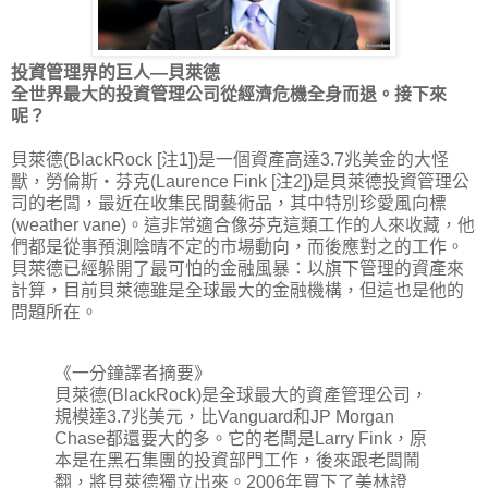
投資管理界的巨人—貝萊德
全世界最大的投資管理公司從經濟危機全身而退。接下來
呢？
貝萊德(BlackRock [注1])是一個資產高達3.7兆美金的大怪
獸，勞倫斯‧芬克(Laurence Fink [注2])是貝萊德投資管理公
司的老闆，最近在收集民間藝術品，其中特別珍愛風向標
(weather vane)。這非常適合像芬克這類工作的人來收藏，他
們都是從事預測陰晴不定的市場動向，而後應對之的工作。
貝萊德已經躲開了最可怕的金融風暴：以旗下管理的資產來
計算，目前貝萊德雖是全球最大的金融機構，但這也是他的
問題所在。
《一分鐘譯者摘要》
貝萊德(BlackRock)是全球最大的資產管理公司，
規模達3.7兆美元，比Vanguard和JP Morgan
Chase都還要大的多。它的老闆是Larry Fink，原
本是在黑石集團的投資部門工作，後來跟老闆鬧
翻，將貝萊德獨立出來。2006年買下了美林證