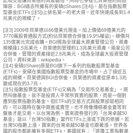
此項交易讓貝萊德的資產翻倍，同時也多樣化貝萊德的商品
陣容：BGI過去所擁有的安碩(iShares [注4])，是在指數股票
型基金(ETFs [注5])上排名第一的老大哥，近年快速成長到1.4
兆美元的規模了。
[注3] 2009年貝萊德以66億美元現金，加上價值69億美元的
3770萬股普通股方式(約佔貝萊德合併後19.9%權益)，總價共
135億美元完成收購。BGI現為全球最大資產管理公司，資產
規模達1.5兆美元，貝萊德則管理約1.3兆美元資產。兩家公司
合併後，管理的資產接近2.8兆美元，成為全球最大投資管理
公司。資料來源：wikipedia。
[注4] 安碩(iShare)原是BGI旗下一系列的指數股票型基金
(ETFs)，安碩在美國指數股票型基金的市場中，占了接近五
成的規模。貝萊德與BGI合併後，貝萊德的資產從原本1.3兆
變成現在的3.7兆。
[注5] 指數股票型基金(ETFs)又稱為「交易所交易基金」。既
然叫做基金，就不是投資人平常所買賣的股票，而是一個對
應到股票指數的基金。但ETFs的交易方式與股票卻是相同
的，可以隨時在盤中買進或賣空，也不用像傳統基金要等到
盤後才能交易。以台灣為例，寶來證券發行的「台灣卓越50
基金」是以「台灣50指數」當作ETFs上漲或下跌的依據。若
台灣50指數上漲，寶來的台灣卓越50基金也跟著漲。世界各
國的股市都能擁有多個ETFs，美國就有：「道瓊工業指數基