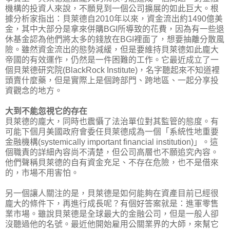
機構的投資人來說，不願見到一個公司擴展的如此巨大。根
據分析家指出：貝萊德自2010年以來，資金流出約1490億美
金，其中大部分是拿來併購BGI所導致的花費，因為有一些退
休基金認為他們將太多的錢放在BGI裡面了，想要抽離分散風
險。雖然資金流出的態勢減緩，但是要維持貝萊德如此龐大
帝國的有效運作，仍然是一件困難的工作。它最近成立了一
個貝萊德研究院(BlackRock Institute)，名字聽起來不知道裡
頭賣什麼藥，但是實際上是個跨部門、跨地區、一起分享投
資觀念的地方。
大到不能忽視它的存在
貝萊德的龐大，同時也震懾了法治單位對其監管的態度。有
可能下個月美國政府會委任貝萊德成為一個「系統性地重要
金融機構(systemically important financial institution)」。這
個職責的詳細內容尚不清楚，但公司高層也不願追究內容。
他們聲稱貝萊德的自有資金充足、不存在危險，也不是借來
的，市場不用害怕。
另一個讓人關注的是，貝萊德是如何能夠在資產目前已經很
龐大的條件下，再進行成長呢？有個好答案就是：進軍零售
業市場。雖說貝萊德是全球最大的金融公司，但是一般人卻
沒聽過他的名號。最近他開始雇用公關業界的大師，來幫它