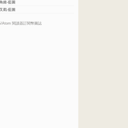
角錐-藍圖
叉戳-藍圖
S/Atom 閱讀器訂閱幣圖誌