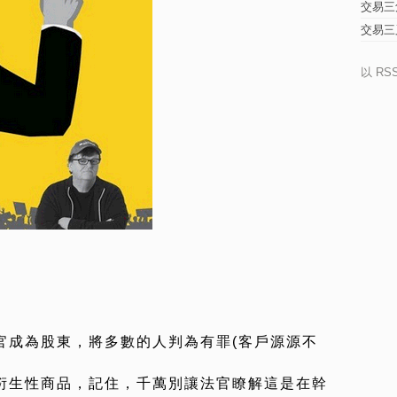
交易三
交易三
以 RS
官成為股東，將多數的人判為有罪(客戶源源不
衍生性商品，記住，千萬別讓法官瞭解這是在幹