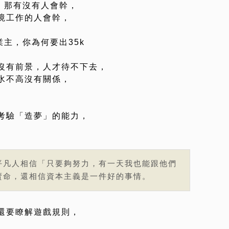
，那有沒有人會幹，
境工作的人會幹，
業主，你為何要出35k
沒有前景，人才待不下去，
水不高沒有關係，
。
考驗「造夢」的能力，
。
平凡人相信「只要夠努力，有一天我也能跟他們
賣命，還相信資本主義是一件好的事情。
還要瞭解遊戲規則，