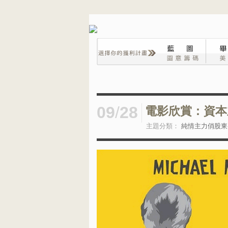
09
/
28
電影欣賞：資本
主題分類：
純情主力俏股東