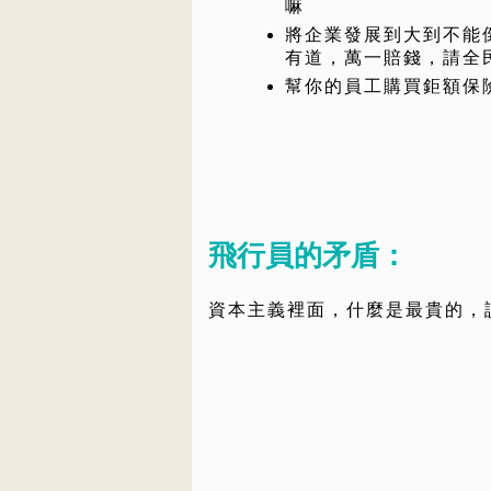
嘛
將企業發展到大到不能
有道，萬一賠錢，請全
幫你的員工購買鉅額保
飛行員的矛盾：
資本主義裡面，什麼是最貴的，