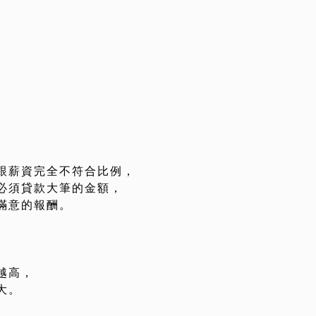
跟薪資完全不符合比例，
必須貸款大筆的金額，
滿意的報酬。
越高，
大。