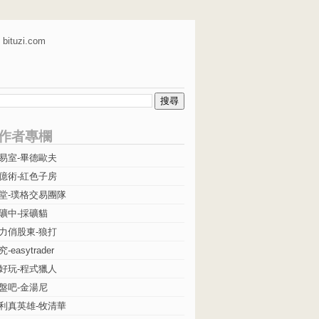
bituzi.com
作者專欄
易室-畢德歐夫
億術-紅色子房
堂-璞格交易團隊
礦中-採礦貓
力俏股東-狼打
easytrader
好玩-程式獵人
盤吧-金湯尼
利真英雄-牧清華