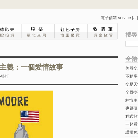
電子信箱 service [at] 
搜尋
全體
主義：一個愛情故事
美股交
-狼打
不動產
交易天
全員挖
純情主
專題研究-
程式好
一起看
謀權奪