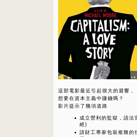
這部電影最近引起很大的迴響，
想要在資本主義中賺錢嗎？
影片提示了幾項道路
成立營利的監獄，請法
絕)
請財工專家包裝複雜的