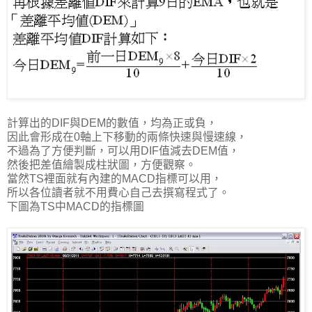
計算出的DIF與DEM的數值，均為正或負，
因此會形成在0軸上下移動的兩條快速與慢速線，
不過為了方便判斷，可以用DIF值減去DEM值，
然後把差值繪製成柱狀圖，方便觀察。
當然TS裡面就有內建的MACD指標可以用，
所以各位讀者就不用費心自己去撰寫程式了。
下圖為TS中MACD的指標圖