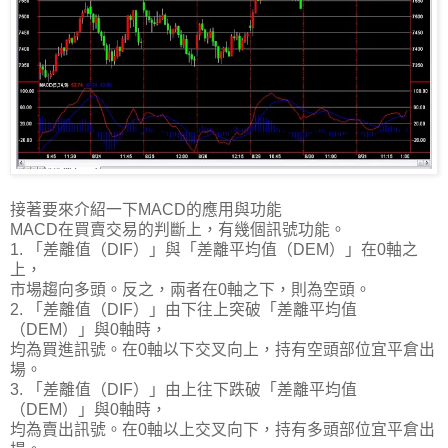
接著要來介紹一下MACD的應用與功能
MACD在買賣交易的判斷上，有幾個訊號功能。
1. 「差離值（DIF）」與「差離平均值（DEM）」在0軸之
上，
市場趨向多頭。反之，兩者在0軸之下，則為空頭。
2. 「差離值（DIF）」由下往上突破「差離平均值
（DEM）」與0軸時，
均為買進訊號。在0軸以下交叉向上，持有空頭部位宜平倉出
場。
3. 「差離值（DIF）」由上往下跌破「差離平均值
（DEM）」與0軸時，
均為賣出訊號。在0軸以上交叉向下，持有多頭部位宜平倉出