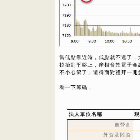
當低點靠近時，低點就不遠了．
拉抬到平盤上，摩根台指電子金
不小心留了，還得面對禮拜一開
看一下籌碼．
法人單位名稱
現
自營商
外資及陸資