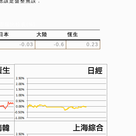
應該是盤整無誤．
市場比較表(%)
日本
大陸
恆生
-0.03
-0.6
0.23