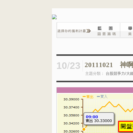
10
/
23
20111021
主題分類：
台股競爭力/大