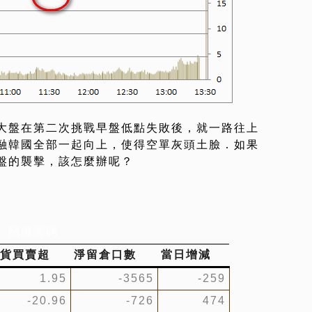
大盤在第二次挑戰早盤低點失敗後，就一路往上
融韓國全部一起向上，使得空單灰頭土臉．如果
盤的襲擊，該怎麼辦呢？
關鍵籌碼
貨買賣超
淨留倉口數
當日增減
1.95
-3565
-259
-20.96
-726
474