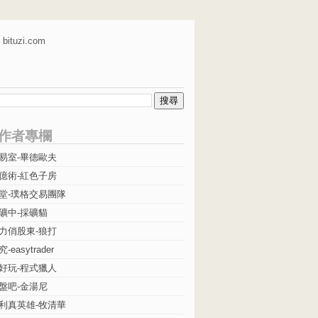
bituzi.com
作者專欄
易室-畢德歐夫
億術-紅色子房
堂-璞格交易團隊
礦中-採礦貓
力俏股東-狼打
easytrader
好玩-程式獵人
盤吧-金湯尼
利真英雄-牧清華