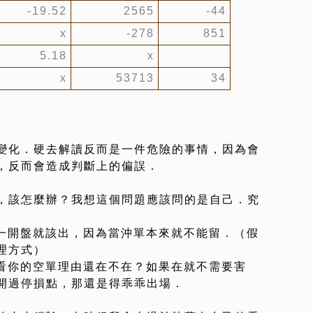
-19.52
2565
-44
x
-278
851
5.18
x
x
53713
34
變化．硬去解讀反而是一件危險的事情，因為會
，反而會造成判斷上的偏誤．
，該怎麼辦？我想這個問題應該問的是自己．究
拜一開盤就該出，因為當沖單本來就不能留．（假
理方式）
要看你的空單理由還在不在？如果在就不需要害
開過停損點，那還是得乖乖出場．