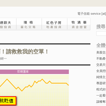
電子信箱 service [at] 
搜尋
全體
 神啊！請救救我的空單！
美股交
錢研一
不動產
交易天
全員挖
純情主
專題研究-
程式好
一起看
謀權奪