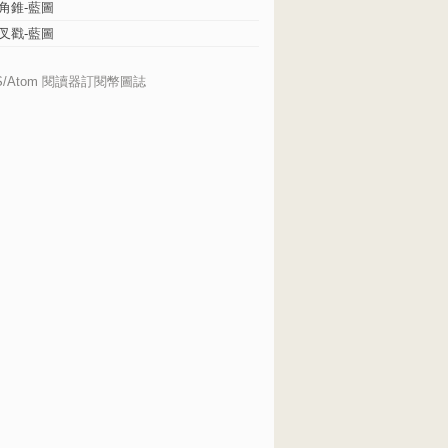
角錐-藍圖
叉戳-藍圖
S/Atom 閱讀器訂閱幣圖誌