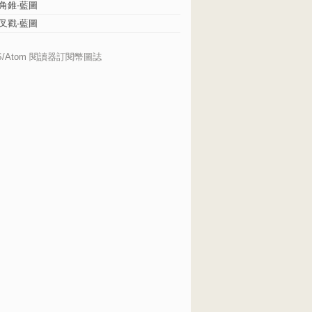
角錐-藍圖
叉戳-藍圖
S/Atom 閱讀器訂閱幣圖誌