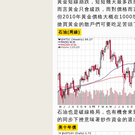
黃金短線崩跌，短短幾天最多跌掉
而言黃金只會緩跌，而對價格而言
但2010年黃金價格大概在10
搶買黃金的散戶們可要吃足苦頭
石油(周線)
石油也是破線格局，也有機會來
的同步下挫意味著炒作資金的退
美十年債