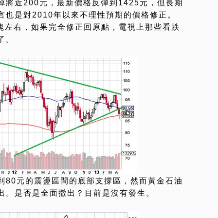
將近200元，最新價格反彈到1425元，但長期
也是對2010年以來不理性預期的價格修正。
00塊左右，如果完全修正回原點，電視上那些看跌
了。
到80元的震盪區間的底部支撐區，然而黃金石油
出。是否是全面撤出？目前是沒有發生。