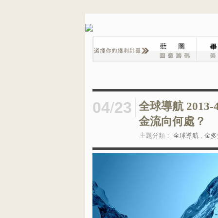
04
/
23
全球導航 2013
金流向何處？
主題分類：
全球導航
,
金多