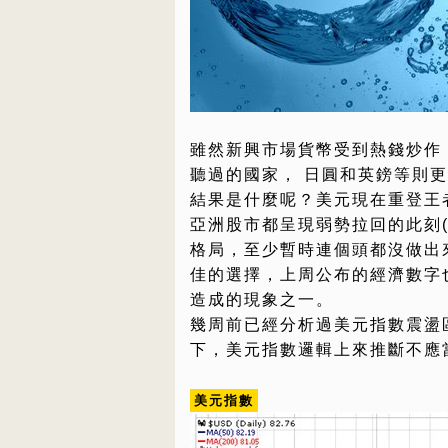
雖然新興市場貨幣受到熱錢炒作
聽過的國家， 日圓和英鎊等則
結果是什麼呢？美元現在重登王
亞洲股市都呈現弱勢拉回的此刻
格局，至少暫時連個頭都沒做出
佳的選擇，上周公布的經濟數字
造成的現象之一。
幾周前已經分析過美元指數震盪
下，美元指數邏輯上來推斷不應
美元指數