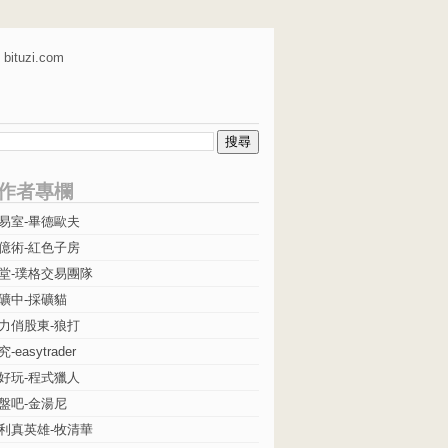
bituzi.com
作者專欄
易室-畢德歐夫
億術-紅色子房
堂-璞格交易團隊
礦中-採礦貓
力俏股東-狼打
easytrader
好玩-程式獵人
盤吧-金湯尼
利真英雄-牧清華