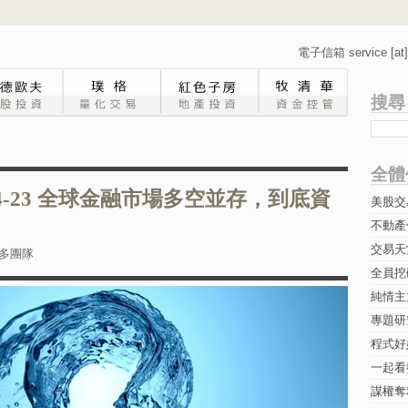
電子信箱 service [at] 
搜尋
全體
-4-23 全球金融市場多空並存，到底資
美股交
不動產
交易天
多團隊
全員挖
純情主
專題研究-
程式好
一起看
謀權奪