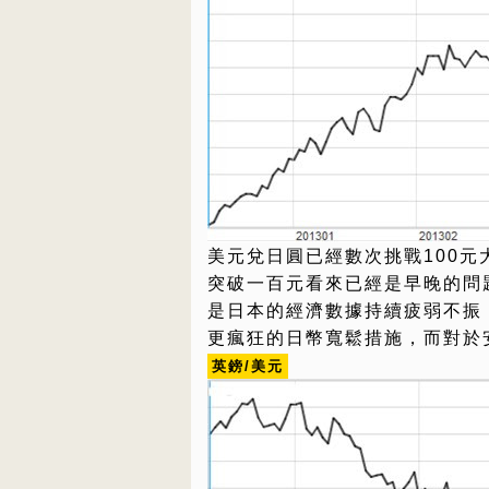
美元兌日圓已經數次挑戰100
突破一百元看來已經是早晚的問
是日本的經濟數據持續疲弱不振，
更瘋狂的日幣寬鬆措施，而對於
英鎊/美元