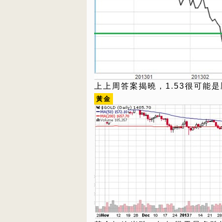
上上周答案揭曉，1.53很可能
黃金