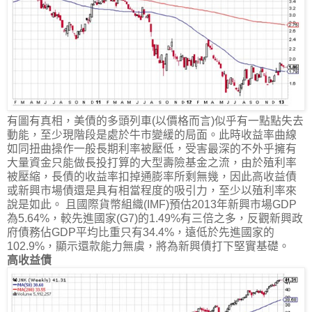
有圖有真相，美債的多頭列車(以價格而言)似乎有一點點失去
動能，至少現階段是處於牛市變緩的局面。此時收益率曲線
如同扭曲操作一般長期利率被壓低，受害最深的不外乎擁有
大量資金只能做長投打算的大型壽險基金之流，由於殖利率
被壓縮，長債的收益率扣掉通膨率所剩無幾，因此高收益債
或新興市場債還是具有相當程度的吸引力，至少以殖利率來
說是如此。 且國際貨幣組織(IMF)預估2013年新興市場GDP
為5.64%，較先進國家(G7)的1.49%有三倍之多，反觀新興政
府債務佔GDP平均比重只有34.4%，遠低於先進國家的
102.9%，顯示還款能力無虞，將為新興債打下堅實基礎。
高收益債