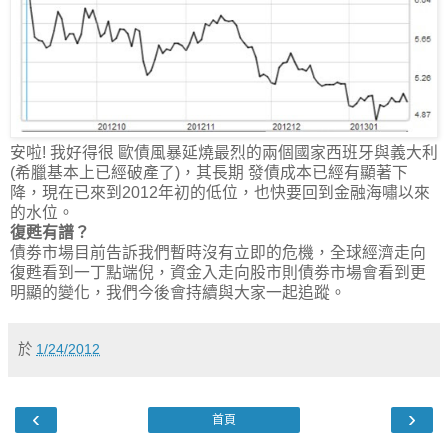
安啦! 我好得很
歐債風暴延燒最烈的兩個國家西班牙與義大利
(希臘基本上已經破產了)，其長期 發債成本已經有顯著下
降，現在已來到2012年初的低位，也快要回到金融海嘯以來
的水位。
復甦有譜？
債劵市場目前告訴我們暫時沒有立即的危機，全球經濟走向
復甦看到一丁點端倪，資金入走向股市則債劵市場會看到更
明顯的變化，我們今後會持續與大家一起追蹤。
於
1/24/2012
‹
›
首頁