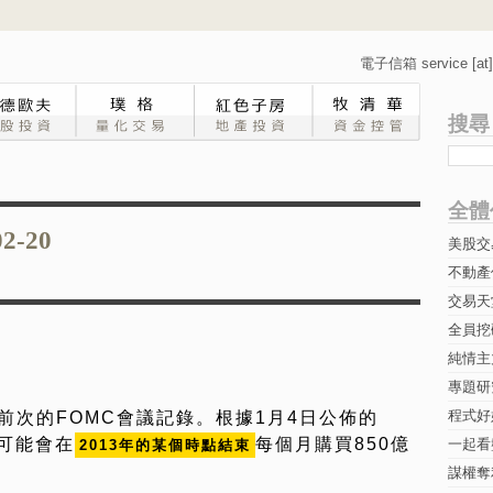
電子信箱 service [at] 
搜尋
全體
2-20
美股交
不動產
交易天
全員挖
純情主
專題研究-
程式好
佈前次的FOMC會議記錄。根據1月4日公佈的
很可能會在
每個月購買850億
一起看
2013年的某個時點結束
謀權奪