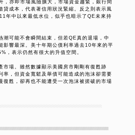
往上飆升，亦即市場風險擴大，市場資金趨緊，銀行間
借貸成本，代表著信用狀況緊縮。反之則表示風
11年中以來最低水位，似乎也暗示了QE未來持
熱潮可能不會瞬間結束，但若QE真的退場，中
能影響最深。美十年期公債利率過去10年來的平
.5%，表示仍然有很大的升值空間。
產市場。雖然數據顯示美國房市剛剛有復甦跡
利率，但資金寬鬆及舉債可能造成的泡沫卻需要
慢復甦，卻再也不能遭受一次泡沫被搓破的市場