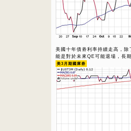
美國十年債劵利率持續走高，除
能是對於未來QE可能退場，長
美3月期國庫劵