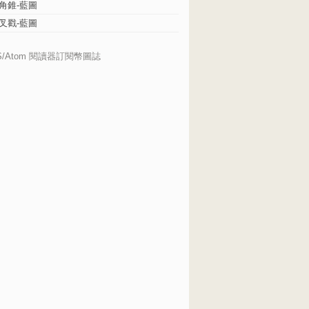
角錐-藍圖
叉戳-藍圖
S/Atom 閱讀器訂閱幣圖誌