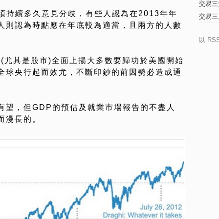
交易三
須持續多久意見分歧，有些人認為在2013年年
交易三
人則認為時點應在年底較為適當，且兩方的人數
以 RS
格(尤其是股市)全面上揚大多數要歸功於美國開始
全球央行起而效尤，不斷印鈔的前因勢必造成通
有望，但GDP的預估及就業市場報告的不盡人
而漫長的。