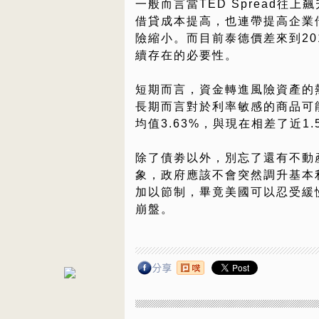
一般而言當TED Spread
借貸成本提高，也連帶提高企業
險縮小。而目前泰德價差來到20
續存在的必要性。
短期而言，資金轉進風險資產的
長期而言對於利率敏感的商品可
均值3.63%，與現在相差了近1
除了債劵以外，別忘了還有不動
象，政府應該不會突然調升基本
加以節制，畢竟美國可以忍受緩
崩盤。