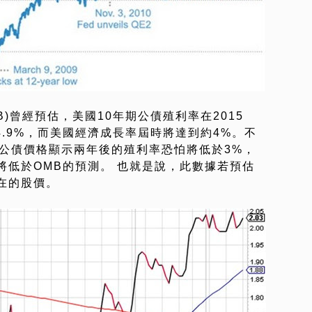
)曾經預估，美國10年期公債殖利率在2015
、4.9%，而美國經濟成長率屆時將達到約4%。不
期公債價格顯示兩年後的殖利率恐怕將低於3%，
將低於OMB的預測。 也就是說，此數據若預估
在的股價。