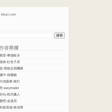
bituzi.com
作者專欄
易室-畢德歐夫
億術-紅色子房
堂-璞格交易團隊
礦中-採礦貓
力俏股東-狼打
easytrader
好玩-程式獵人
盤吧-金湯尼
利真英雄-牧清華