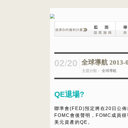
02
/
20
全球導航 2013-0
主題分類：
全球導航
QE退場?
聯準會(FED)預定將在20日公
FOMC會後聲明，FOMC成員
美元資產的QE。