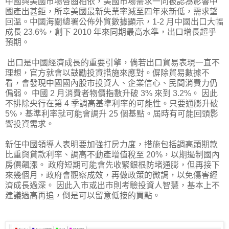
中國與美國市場唇齒相依，美國市場需求一向被認為影響中
國產出甚鉅，所幸美國最新失業率減至四年來新低，需求望
回溫。中國海關總署公佈外貿數據顯示，1-2 月中國出口大幅
成長 23.6%，創下 2010 年來同期最高水準，出口增長超乎
預期。
出口是中國經濟成長的重要引擎，倘若出口貿易表現一直不
理想，官方就會以鼓勵投資措施來應對。偋除貿易數據不
看，會發現中國國內股市投資人、企業信心、民間消費力仍
偏弱。 中國 2 月消費者物價指數升破 3% 來到 3.2%。 因此
不排除央行在第 4 季調高基準利率的可能性。只要通膨升破
5%，基準利率就可能會調升 25 個基點。屆時有可能回頭影
響投資需求。
新任中國領導人表明要加強打房力度，措施包括調高頭期款
比重與貸款利率、調高不動產增值稅至 20%，以期遏制國內
房價飆漲。 政府短期可能會先收緊銀根防堵通膨，但再接下
來幾個月，政府會觀察成效，再做政策的微調，以免傷害經
濟成長過深。 因此入市或出市則考驗投資人智慧，基本上不
建議過高再追，倒是可以留意低接的買點。