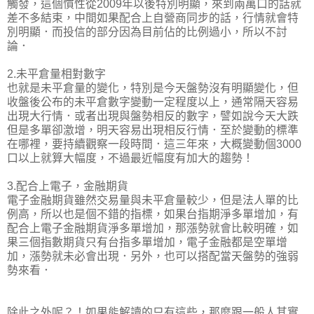
觸發，這個慣性從2009年以後特別明顯，來到兩萬口的話就
差不多結束，中間如果配合上自營商同步的話，行情就會特
別明顯．而投信的部分因為目前佔的比例過小，所以不討
論．
2.未平倉量相對數字
也就是未平倉量的變化，特別是今天盤勢沒有明顯變化，但
收盤後公布的未平倉數字變動一定程度以上，通常隔天容易
出現大行情．或者出現與盤勢相反的數字，譬如說今天大跌
但是多單卻激增，明天容易出現相反行情．至於變動的標準
在哪裡，要持續觀察一段時間．這三年來，大概變動個3000
口以上就算大幅度，不過最近幅度有加大的趨勢！
3.配合上電子，金融期貨
電子金融期貨雖然交易量與未平倉量較少，但是法人單的比
例高，所以也是個不錯的指標，如果台指期淨多單增加，有
配合上電子金融期貨淨多單增加，那漲勢就會比較明確，如
果三個指數期貨只有台指多單增加，電子金融都是空單增
加，漲勢就未必會出現．另外，也可以搭配當天盤勢的強弱
勢來看．
除此之外呢？！如果能解讀的只有這些，那麼跟一般人其實