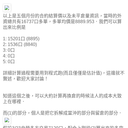
以上是五個月份的合約結算價以及未平倉量資訊，當時的外
資總共有16737口多單，多單均價是8889.953．我們可以算
出來比例是
1: 15201口 (8895)
2: 1536口 (8840)
3: 0口
4: 0口
5: 0口
詳細計算過程需要用到程式跑(而且僅僅是估計值)，這邊就不
贅述，歡迎大家討論！
知道這個之後，可以大約計算再換倉的時候法人的成本大致
上在哪裡．
而(1)的部分，個人是把它拆解成當沖的部分與留倉的部分．