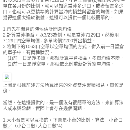
假設3/23自營多方交易7129口，配合上剛從(2)算出來的多空
單在各月份的比例，就可以知道當沖多少口，或者留倉多少
口，也就可以更精準的計算當沖的損益與留倉的均價．如果
覺得這個太過於複雜，這邊可以提供一個比較簡單的．
1.首先在開倉的時候估計開倉均價
2.計算當沖損益，以3/23為例，就是當沖7129口，然後用
7129口*(空單均價 - 多單均價)*200算出損益．
3.將剩下的1063口空單以空單均價的方式，併入前一日留倉
的單子中，有兩種狀況．
(1)前一日是淨多單，那就計算平倉損益，多單均價不變．
(2)前一日是淨空單，那就依比例重新計算空單均價．
上圖是根據前述方法所算出來的外資當沖累積損益，單位是
億．
當然，在這邊提供的，是一個沒有很簡單的方法，來計算法
人成本與盈虧，實際上會存在幾個問題．
1.大小台是可以互換的，下圖是小台的比例．算法 小台口
數／（小台口數+大台口數*4)