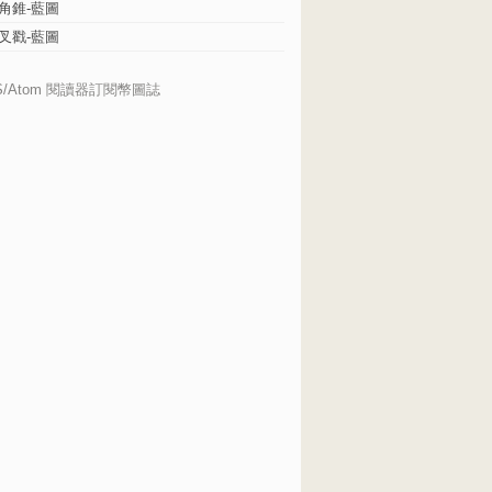
角錐-藍圖
叉戳-藍圖
S/Atom 閱讀器訂閱幣圖誌