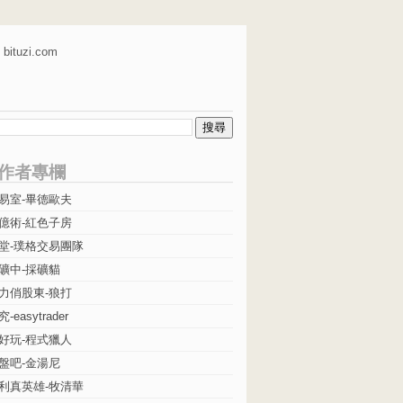
bituzi.com
作者專欄
易室-畢德歐夫
億術-紅色子房
堂-璞格交易團隊
礦中-採礦貓
力俏股東-狼打
easytrader
好玩-程式獵人
盤吧-金湯尼
利真英雄-牧清華