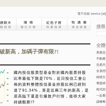
電子信箱 service [at] 
搜尋
全體
破新高，加碼子彈有限?!
美股交
不動產
交易天
全員挖
國內投信股票型基金對於國內股票持股
純情主
比率最低下限是70%，近日投信工會公
專題研究-
佈的資料整體投信基金持股比例已經到
程式好
達了91.34%，算是近兩三年的新高，是
一起看
居高臨下還是引爆散戶行情，值得大家
謀權奪
持續觀察!?