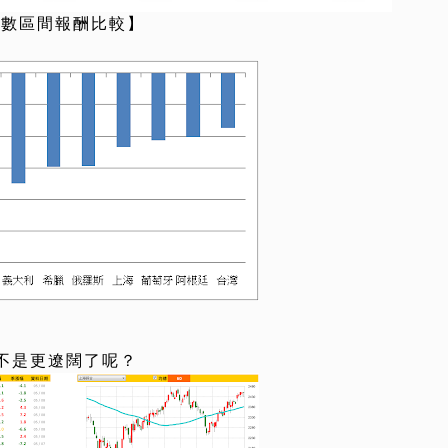
指數區間報酬比較】
不是更遼闊了呢？