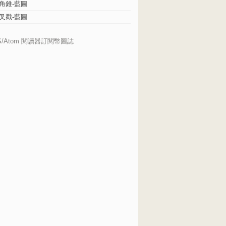
角錐-藍圖
叉戳-藍圖
S/Atom 閱讀器訂閱幣圖誌