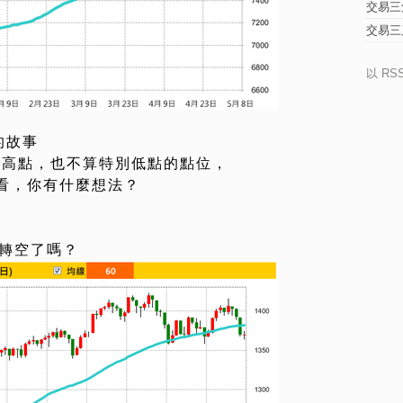
交易三
交易三
以 RS
的故事
別高點，也不算特別低點的點位，
看，你有什麼想法？
勢轉空了嗎？