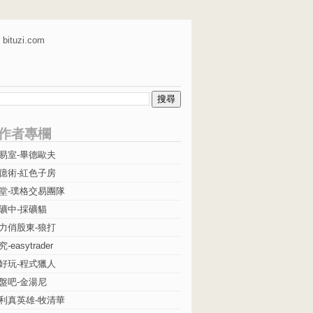
bituzi.com
作者專欄
易室-畢德歐夫
億術-紅色子房
堂-璞格交易團隊
礦中-採礦貓
力俏股東-狼打
easytrader
好玩-程式獵人
盤吧-金湯尼
利真英雄-牧清華