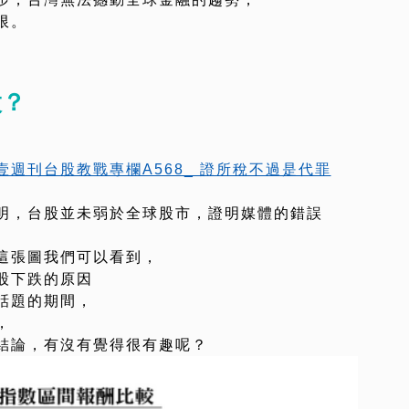
限。
股？
壹週刊台股教戰專欄A568_ 證所稅不過是代罪
明，台股並未弱於全球股市，證明媒體的錯誤
這張圖我們可以看到，
股下跌的原因
話題的期間，
，
結論，有沒有覺得很有趣呢？