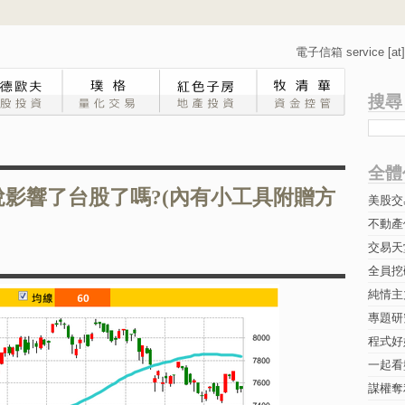
電子信箱 service [at] 
搜尋
全體
稅影響了台股了嗎?(內有小工具附贈方
美股交
不動產
交易天
全員挖
純情主
專題研究-
程式好
一起看
謀權奪