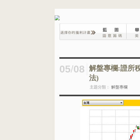
05
/
08
解盤專欄:證所
法)
主題分類：
解盤專欄