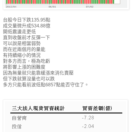
台股今日下跌135.95點
成交量微升成534.88億
開低震盪走更低
直到收盤前才反彈一下
可以說是相當弱勢
而在近兩個月的量能
有持續縮小的情況
對多方而言，極為吃虧
將影響上漲的困難度
因為無量就只能靠緩漲來消化賣壓
但下跌就算沒量也可以跌
多方只能看前波低點6857點能否守住了。