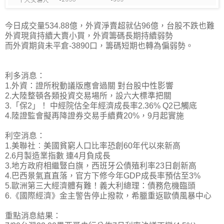
今日成交量534.88億，外資淨賣超就佔96億，台股不跌也難
外資現貨持續大賣小買，外資籌碼長期持續弱勢
而外資期貨未平倉-3890口，籌碼短期也轉為偏弱勢。
利多消息：
1.外資：證所稅動議版應會過關 對台股中性影響
2.大陸整頓各類投資交易場所，設六大標準把關
3.「保2」！ 中經院估全年經濟成長率2.36% Q2已觸底
4.陸證監會擬再降證券交易手續費20%，9月起實施
利空消息：
1.美聯社︰美國貧窮人口比率恐創60年代以來新高
2.6月製造業指數 連4月負成長
3.地方政府相繼豎白旗，西班牙公債殖利率23日創新高
4.巴西景氣直直落，官方下修今年GDP成長率預估至3%
5.歐洲第三大經濟體有難！義大利總理：債務危機臨頭
6.《國際經濟》金主警告停止撥款，希臘重返歐債風暴中心
重點消息結果：