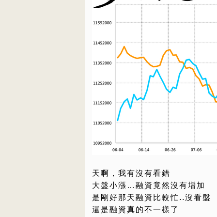
天啊，我有沒有看錯
大盤小漲…融資竟然沒有增加
是剛好那天融資比較忙..沒看盤
還是融資真的不一樣了