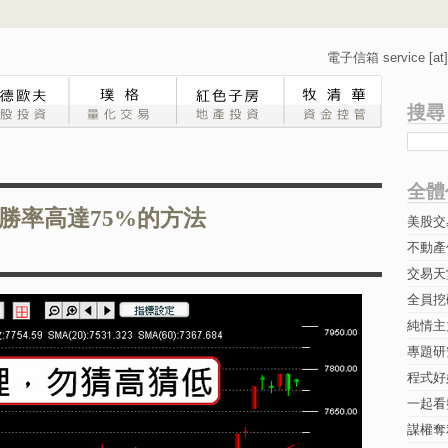
電子信箱 service [at] 
搜尋
全體
勝率高達75%的方法
美股交
不動產
交易天
全員挖
純情主
專題研究-
程式好
一起看
謀權奪