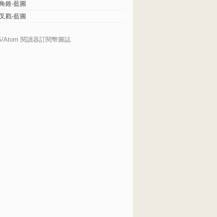
角錐-藍圖
叉戳-藍圖
S/Atom 閱讀器訂閱幣圖誌