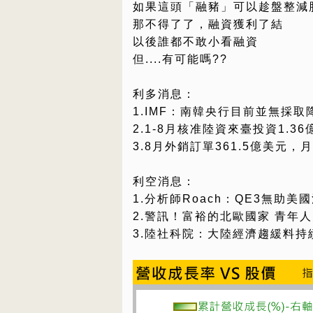
如果這頭「融豬」可以趁盤整減
那不得了了，融資獲利了結
以後誰都不敢小看融資
但....有可能嗎??
利多消息：
1.IMF：南韓央行目前並無採
2.1-8月核准陸資來臺投資1.36
3.8月外銷訂單361.5億美元，月
利空消息：
1.分析師Roach：QE3無助
2.警訊！富裕的北歐國家 青年
3.陸社科院：大陸經濟趨緩料持