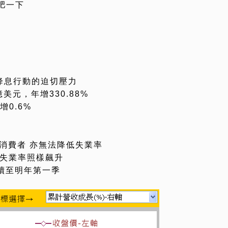
肥一下
取降息行動的迫切壓力
億美元，年增330.88%
增0.6%
美國消費者 亦無法降低失業率
人失業率照樣飆升
續至明年第一季