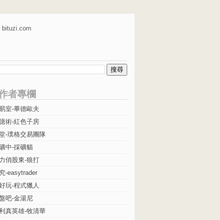
bituzi.com
作者專欄
易室-畢德歐夫
億術-紅色子房
堂-璞格交易團隊
礦中-採礦貓
力俏股東-狼打
easytrader
好玩-程式獵人
盤吧-金湯尼
利真英雄-牧清華