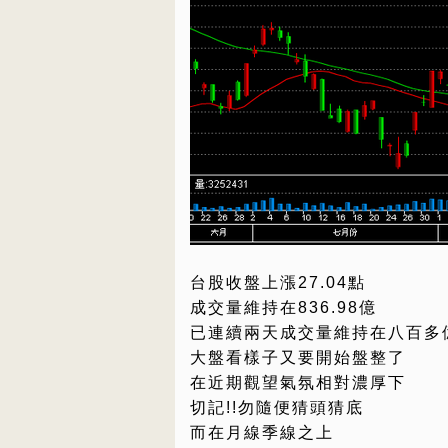
台股收盤上漲27.04點
成交量維持在836.98億
已連續兩天成交量維持在八百多
大盤看樣子又要開始盤整了
在近期觀望氣氛相對濃厚下
切記!!勿隨便猜頭猜底
而在月線季線之上