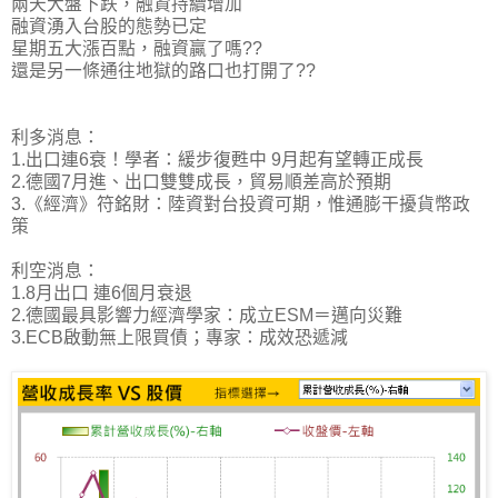
兩天大盤下跌，融資持續增加
融資湧入台股的態勢已定
星期五大漲百點，融資贏了嗎??
還是另一條通往地獄的路口也打開了??
利多消息：
1.出口連6衰！學者：緩步復甦中 9月起有望轉正成長
2.德國7月進、出口雙雙成長，貿易順差高於預期
3.《經濟》符銘財：陸資對台投資可期，惟通膨干擾貨幣政
策
利空消息：
1.8月出口 連6個月衰退
2.德國最具影響力經濟學家：成立ESM＝邁向災難
3.ECB啟動無上限買債；專家：成效恐遞減