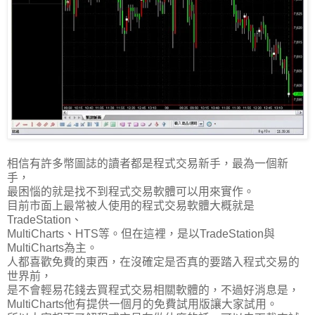
相信有許多幣圖誌的讀者都是程式交易新手，最為一個新
手，
最困惱的就是找不到程式交易軟體可以用來實作。
目前市面上最常被人使用的程式交易軟體大概就是
TradeStation、
MultiCharts、HTS等。但在這裡，是以TradeStation與
MultiCharts為主。
人都喜歡免費的東西，在沒確定是否真的要踏入程式交易的
世界前，
是不會輕易花錢去買程式交易相關軟體的，不過好消息是，
MultiCharts他有提供一個月的免費試用版讓大家試用。