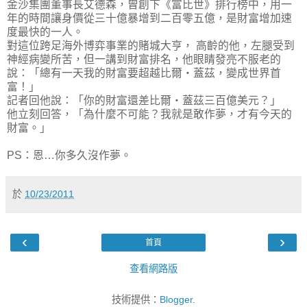
金沙集團董事長艾德森，曾創下《富比世》排行榜中，用一
年的時間讓身價從三十億暴增到二百零五億，是財富增加速
度最快的一人。
對這位跨足海外博弈事業的賭城大亨， 高齡的他，左腿受到
神經病變所苦，但一講到財富排名，他眼睛發亮不服老的
說：「總有一天我的財富要超越比爾‧蓋茲，變成世界首
富！」
記者回他說：「你的財富還差比爾‧蓋茲三百億美元？」
他立刻回答，「為什麼不可能？我就是敢作夢，才有今天的
財富。」
PS：恩…你多久沒作夢。
於
10/23/2011
‹
›
首頁
查看網路版
技術提供：
Blogger
.