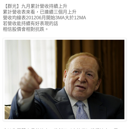
【群光】九月累計營收持續上升
累計營收表來看，已連續三個月上升
營收均線表201206月開始3MA大於12MA
若營收能持續有好表現的話
相信股價會相對抗跌。