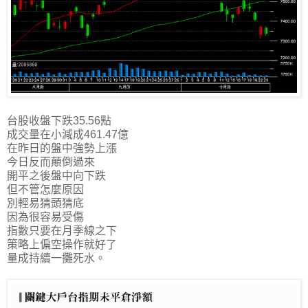
台股收盤下跌35.56點
成交量在小減成461.47億
在昨日的盤中強勢上漲
今日反而顛倒過來
開平之後盤中向下跌
但不管怎麼原因
別輕易猜頭猜底
因為很容易受傷
指數只要在月季線之下
策略上偏空操作就好了
量成持續一攤死水。