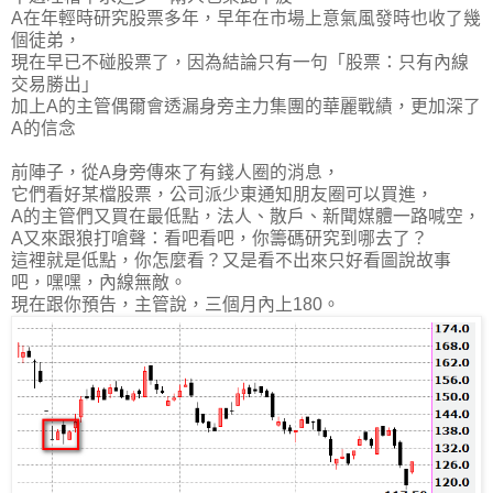
A在年輕時研究股票多年，早年在市場上意氣風發時也收了幾
個徒弟，
現在早已不碰股票了，因為結論只有一句「股票：只有內線
交易勝出」
加上A的主管偶爾會透漏身旁主力集團的華麗戰績，更加深了
A的信念
前陣子，從A身旁傳來了有錢人圈的消息，
它們看好某檔股票，公司派少東通知朋友圈可以買進，
A的主管們又買在最低點，法人、散戶、新聞媒體一路喊空，
A又來跟狼打嗆聲：看吧看吧，你籌碼研究到哪去了？
這裡就是低點，你怎麼看？又是看不出來只好看圖說故事
吧，嘿嘿，內線無敵。
現在跟你預告，主管說，三個月內上180。