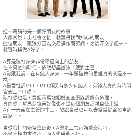
這一篇講的是一個好朋友的故事，
人家常說：出社會之後，就難得找到知心的朋友
這位朋友，跟狼打因為交易操作而認識，之後深交了起來。
就暫時稱做A好了。
A算是狼打身旁非常積極向上的朋友，
在不景氣的時代，依然想盡辦法「跟對主管」，
A常跟我說，在有錢人身旁，一年賺破億的思維真的就是不一
樣。
A最愛批評PTT，PTT鄉民有多少有錢人，有錢人真的有時間
會去上PTT嗎？
狼打想也是，買個兩萬塊相機查查網路評價有道理，
真的想了解馬莎拉蒂好像也不是每個網友都親自使用過
A有一天坐在主管的牛上，想說自己也可以去當當鍵盤名車評
論家了。
自從狼打開始寫籌碼後，A總是三言兩語看衰狼打，
不過吐槽中求進步，兩人也樂此不疲。