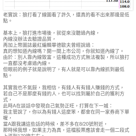
老實說：狼打看了線圖看了許久，還真的看不出來那邊是低
點。
基本上，狼打進市場後，就從來沒聽過內線，
內線沒辦法去驗證品質，
再加上幣圖誌最紅編輯畢德歐夫曾經說過：
真的想知道內線嗎？開一間上市公司，你就知道內線了。
由於：別人靠內線致富，這種成功方式無法複製，所以狼打
一直都沒考慮過內線。
但眼前的例子就是說明了，有人就是可以靠內線抓到最低
點。
其實我也不氣餒，我相信，有錢人有有錢人賺錢的方式，
若自己不是那麼有錢的人，也可以找到屬於自己的獲利方
式，
此時A在談話中發現自己氣勢正旺，打算在下一城：
我主管說了，你以為有錢人這麼笨，都會在同一家券商下單
喔，
當A跟我講這些話的時候，差不多在8/20號附近，
那時候我想，如果主力為真，這檔股票應該會走一個二段式