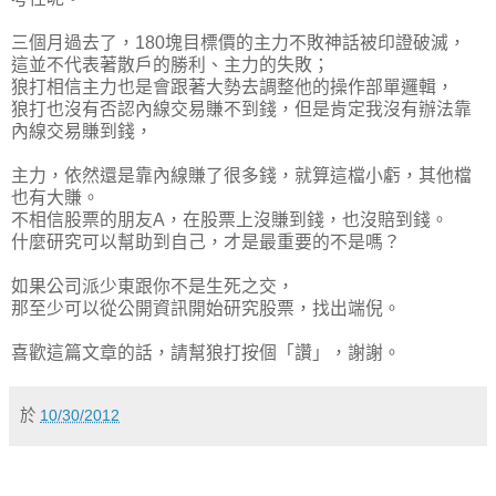
三個月過去了，180塊目標價的主力不敗神話被印證破滅，
這並不代表著散戶的勝利、主力的失敗；
狼打相信主力也是會跟著大勢去調整他的操作部單邏輯，
狼打也沒有否認內線交易賺不到錢，但是肯定我沒有辦法靠
內線交易賺到錢，
主力，依然還是靠內線賺了很多錢，就算這檔小虧，其他檔
也有大賺。
不相信股票的朋友A，在股票上沒賺到錢，也沒賠到錢。
什麼研究可以幫助到自己，才是最重要的不是嗎？
如果公司派少東跟你不是生死之交，
那至少可以從公開資訊開始研究股票，找出端倪。
喜歡這篇文章的話，請幫狼打按個「讚」，謝謝。
於
10/30/2012