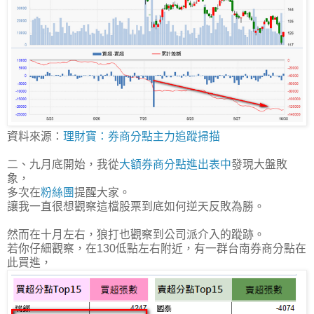
資料來源：
理財寶：券商分點主力追蹤掃描
二、九月底開始，我從
大額券商分點進出表中
發現大盤敗
象，
多次在
粉絲團
提醒大家。
讓我一直很想觀察這檔股票到底如何逆天反敗為勝。
然而在十月左右，狼打也觀察到公司派介入的蹤跡。
若你仔細觀察，在130低點左右附近，有一群台南券商分點在
此買進，