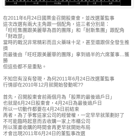
在2011年6月24日國票金召開股東會，並改選董監事
這次改選有兩大主角跟一個配角，這三者分別是：
「旺旺集團跟美麗華為首的團隊」和「耐斯集團」跟配角
「財政部」
當時的戰況非常精彩而且火藥味十足，甚至還跟保全發生推
擠
而最後由「旺旺跟美麗華的團隊」拿到過半的六席董事…獲
勝
但這些都不是重點。
不知您有沒有發現，為何2011年6月24日改選董監事
行情卻在2010年12月就開始發動呢??
首先，召開股東會前兩個月為「股票的最後過戶日」
也就是6月24日股東會，4月24日為最後過戶日
所以一切動作都要在4月24日前結束
再者，為了爭奪這家公司的經營權，一定早早就策劃好了
不可能臨時起意而去收購一家上市櫃公司
所以策畫收購的時間會再更早就開始布局
才會出現2011年6月24日的董監事改選