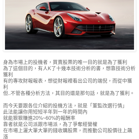
身為市場上的投機者，買賣股票的唯一目的就是為了獲利
為了這個目的，有人K了十幾本技術分析的書，想靠技術分析
獲利
有的專攻財報報表，想從財報裡看出公司的端倪，而從中獲
利
但..不管各種分析方法，其目的還是那句話，就是為了獲利。
而今天要跟各位介紹的投機方法，就是「董監改選行情」
此法能讓你用短短半年到一年的時間內
就能狠狠賺進20%~60%的報酬率
靠者就是公司派跟市場派，為了爭奪經營權
在市場上灑大筆大筆的錢收購股票，而推動公司股價往上飆
漲