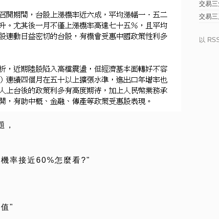
交易三
交易三
以 RS
題，
機率接近60%怎麼看?"
值"