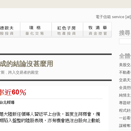
電子信箱 service [at] 
搜尋
全體
成的結論沒甚麼用
美股交
方斯
,
跨入交易者的殿堂
不動產
交易天
全員挖
純情主
專題研究-
程式好
一起看
謀權奪