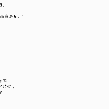
值。
贏贏居多。)
意義，
的時候，
論，