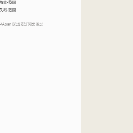
角錐-藍圖
叉戳-藍圖
S/Atom 閱讀器訂閱幣圖誌