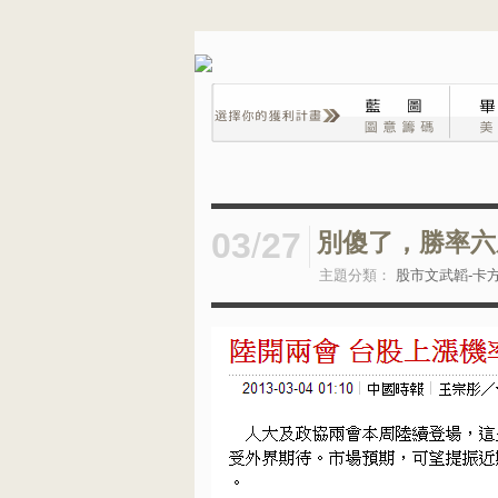
03
/
27
別傻了，勝率六
主題分類：
股市文武韜-卡