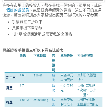
許多在市場上的投資人，都在尋找一個好的下單平台，或是
一個好的營業員
、或是低廉手續費的券商，這些不同的交易
優勢，幣圖誌特別為大家整理出擁有三種特質的八家券商：
手續費在三折以下
具備手機下單功能
"非"舉辦短期活動或需要私洽之價格
最新證券手續費三折以下券商比較表
折數
下單軟體
官
單筆最低
折退與限制
網
說
明
1.68
點
未滿
20
元
交割日入帳退
雲端一號
新百王
此
以
20
元計
折。
1.7
點
不少於
10
1.
圈存式扣款
--
鑫豐
此
元
2.
次月
10
日折
退。
1.68~2
eStockking
點
單筆交易
1.
圈存式扣款
犇亞
此
的最低手
2.
單筆交易的最