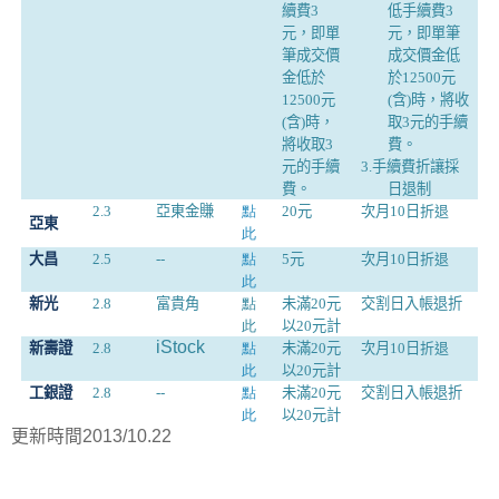
續費3
低手續費3
元，即單
元，即單筆
筆成交價
成交價金低
金低於
於12500元
12500元
(含)時，將收
(含)時，
取3元的手續
將收取3
費。
元的手續
3.
手續費折讓採
費。
日退制
2.3
亞東金賺
點
20
元
次月
10
日
折退
亞東
此
大昌
2.5
--
點
5
元
次月
10
日
折退
此
新光
2.8
富貴角
點
未滿
20
元
交割日入帳退折
此
以
20
元計
iStock
新壽證
2.8
點
未滿
20
元
次月
10
日
折退
此
以
20
元計
工銀證
2.8
--
點
未滿
20
元
交割日入帳退折
此
以
20
元計
更新時間2013/10.22