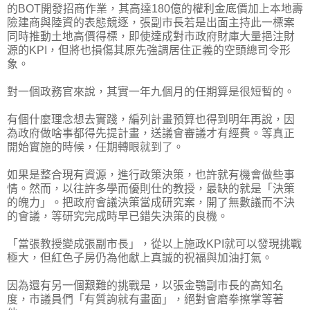
的BOT開發招商作業，其高達180億的權利金底價加上本地壽
險建商與陸資的表態競逐，張副市長若是出面主持此一標案
同時推動土地高價得標，即使達成對市政府財庫大量挹注財
源的KPI，但將也損傷其原先強調居住正義的空頭總司令形
象。
對一個政務官來說，其實一年九個月的任期算是很短暫的。
有個什麼理念想去實踐，編列計畫預算也得到明年再說，因
為政府做啥事都得先提計畫，送議會審議才有經費。等真正
開始實施的時候，任期轉眼就到了。
如果是整合現有資源，進行政策決策，也許就有機會做些事
情。然而，以往許多學而優則仕的教授，最缺的就是「決策
的魄力」。把政府會議決策當成研究案，開了無數議而不決
的會議，等研究完成時早已錯失決策的良機。
「當張教授變成張副市長」，從以上施政KPI就可以發現挑戰
極大，但紅色子房仍為他獻上真誠的祝福與加油打氣。
因為還有另一個艱難的挑戰是，以張金鶚副市長的高知名
度，市議員們「有質詢就有畫面」，絕對會磨拳擦掌等著