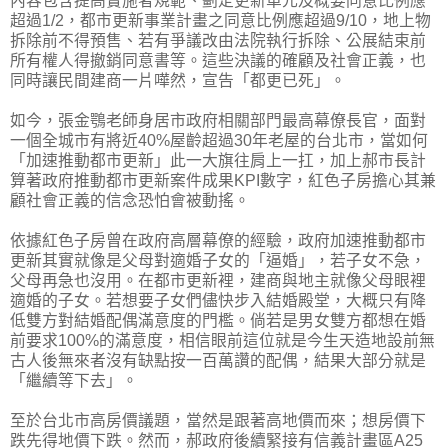
內容包含提高實施者規範、劃定更新單元及概要同意比例應
超過1/2，都市更新事業計畫之同意比例應超過9/10，地上物
拆除前不得預售、若有爭議改由法院執行拆除、公展結束前
所有權人得撤銷同意書等。這些決議的確顧及社會正義，也
同時讓民間建商一片嘩然，宣告「都更已死」。
如今，張金鶚老師身居市政府相關部門最高幕僚長官，面對
一個全城市有將近40%屋齡超過30年老屋的台北市，當如何
「加速推動都市更新」此一大旗往肩上一扛，加上郝市長計
算著政府推動都市更新案件成果KPI數字，紅色子房擔心其兼
顧社會正義的信念恐怕會被動搖。
依據紅色子房曾在政府高層幕僚的經驗，政府加速推動都市
更新其實就像是父母對適婚子女的「逼婚」，若子女不急，
父母再急也沒用。在都市更新裡，建商與地主就像父母眼裡
適婚的子女。若想要子女們儘快步入結婚殿堂，大概只有降
低雙方對結婚配偶滿意度的門檻。倘若是男女雙方都想在婚
前要求100%的滿意度，相信眼前這位就是今生天造地設前無
古人後無來者沒有缺點按一百萬讚的配偶，結果大部分就是
「繼續等下去」。
至於台北市高房價議題，當然是跟著高地價而來；想房價下
跌先得地價下跌。然而，郝政府後續緊接有信義計畫區A25