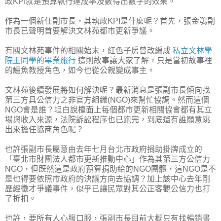
政KPI就是預算執行達成率及數得出數字的效果。
作為一個新任副市長，其執政KPI是什麼呢？首先，張金鶚副
市長已聲明首要解決文林苑都市更新爭議。
有關文林苑事件的相關始末，紅色子房曾改編成
私立文林學
院王同學的畢業旅行
這則故事讓大家了解，只是當初故事裡
的鱷魚教授角色，如今也從公親變成事主。
文林苑後續發展將如何解決呢？最新消息是張副市長傾向找
第三方具公信力之非官方組織(NGO)來幫忙協調。然而這個
NGO會是誰？坦白說檯面上每個都市更新相關協會都有其立
場與收入來源，法院訴訟程序也已跑完，到底還有誰願意跳
出來擔任協商角色呢？
也許張副市長屬意由去年七月台北市政府捐助掛牌成立的
「臺北市財團法人都市更新推動中心」作為其第三方公信力
NGO，但既然這是政府預算捐助給的NGO團體，這NGO是不
是也得要依照市政府的決議方向去協調？加上該中心去年剛
歷經徵才爭議事件，似乎已讓民眾對其公正客觀公信力也打
了折扣。
也許，要所有人心服口服，張副市長目前大概只有找暢銷書