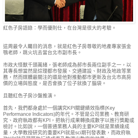
紅色子房語錄：學而優則仕，在台灣是很大的考驗。
這周最令人矚目的消息，就是紅色子房尊敬的地產專家張金
鶚老師，跳火坑去當台北市副市長。
市政大怪獸千頭萬緒，張老師成為郝市長兩位副手之一，以
其專長想當然是綜理都市發展、交通建設、財政及地政等業
務，然而媒體最關注的還是他對推動都市更新及台北市高房
價的立場與態度，是否會換了位子就換了腦袋。
且聽紅色子房沙盤推演。
首先，我們都身處於一個講究KPI關鍵績效指標(Key
Performance Indicators)的年代。不管是公司業務、教育研
究、政府執政都有KPI，把執行成果轉換成數字以進行獎勵或
檢討。比如說，一個普通業務人員的主要KPI就是業績達成
量，大學教授研究的重要KPI就是sci期刊發表數，而政府執