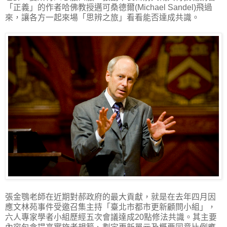
「正義」的作者哈佛教授邁可桑德爾(Michael Sandel)飛過
來，讓各方一起來場「思辨之旅」看看能否達成共識。
張金鶚老師在近期對郝政府的最大貢獻，就是在去年四月因
應文林苑事件受邀召集主持「臺北市都市更新顧問小組」，
六人專家學者小組歷經五次會議達成20點修法共識。其主要