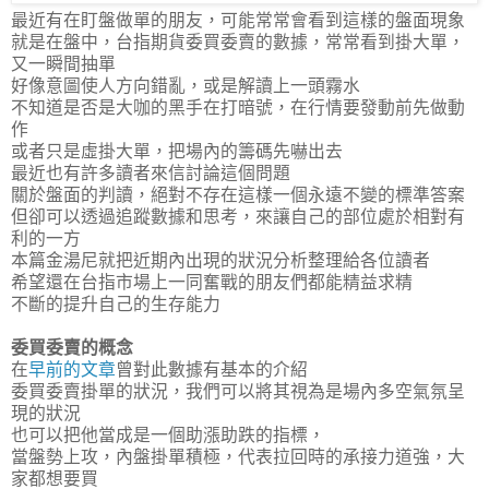
最近有在盯盤做單的朋友，可能常常會看到這樣的盤面現象
就是在盤中，台指期貨委買委賣的數據，常常看到掛大單，
又一瞬間抽單
好像意圖使人方向錯亂，或是解讀上一頭霧水
不知道是否是大咖的黑手在打暗號，在行情要發動前先做動
作
或者只是虛掛大單，把場內的籌碼先嚇出去
最近也有許多讀者來信討論這個問題
關於盤面的判讀，絕對不存在這樣一個永遠不變的標準答案
但卻可以透過追蹤數據和思考，來讓自己的部位處於相對有
利的一方
本篇金湯尼就把近期內出現的狀況分析整理給各位讀者
希望還在台指市場上一同奮戰的朋友們都能精益求精
不斷的提升自己的生存能力
委買委賣的概念
在
早前的文章
曾對此數據有基本的介紹
委買委賣掛單的狀況，我們可以將其視為是場內多空氣氛呈
現的狀況
也可以把他當成是一個助漲助跌的指標，
當盤勢上攻，內盤掛單積極，代表拉回時的承接力道強，大
家都想要買