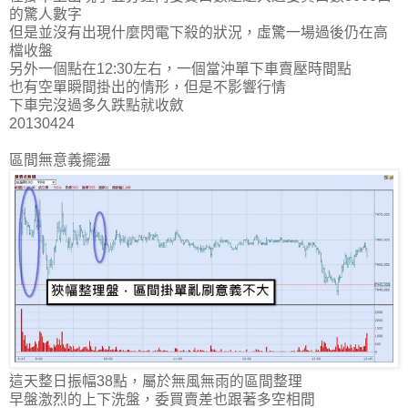
的驚人數字
但是並沒有出現什麼閃電下殺的狀況，虛驚一場過後仍在高
檔收盤
另外一個點在12:30左右，一個當沖單下車賣壓時間點
也有空單瞬間掛出的情形，但是不影響行情
下車完沒過多久跌點就收斂
20130424
區間無意義擺盪
這天整日振幅38點，屬於無風無雨的區間整理
早盤激烈的上下洗盤，委買賣差也跟著多空相間