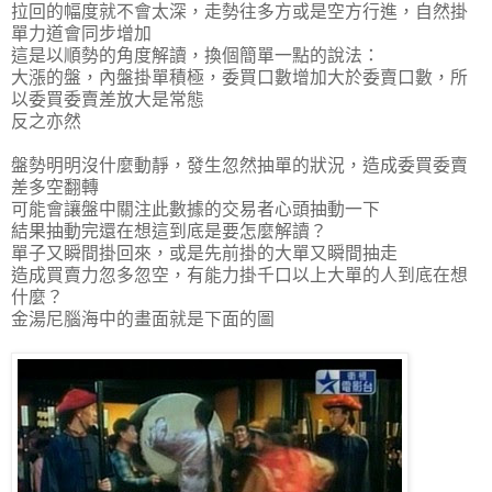
拉回的幅度就不會太深，走勢往多方或是空方行進，自然掛
單力道會同步增加
這是以順勢的角度解讀，換個簡單一點的說法：
大漲的盤，內盤掛單積極，委買口數增加大於委賣口數，所
以委買委賣差放大是常態
反之亦然
盤勢明明沒什麼動靜，發生忽然抽單的狀況，造成委買委賣
差多空翻轉
可能會讓盤中關注此數據的交易者心頭抽動一下
結果抽動完還在想這到底是要怎麼解讀？
單子又瞬間掛回來，或是先前掛的大單又瞬間抽走
造成買賣力忽多忽空，有能力掛千口以上大單的人到底在想
什麼？
金湯尼腦海中的畫面就是下面的圖