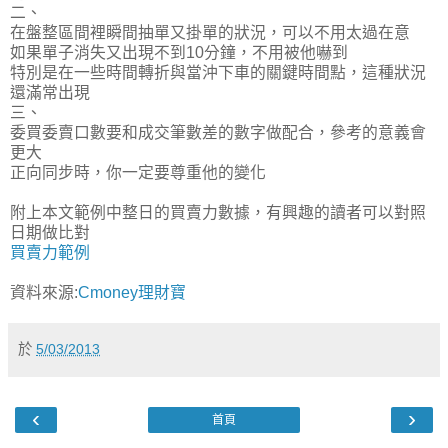
二、
在盤整區間裡瞬間抽單又掛單的狀況，可以不用太過在意
如果單子消失又出現不到10分鐘，不用被他嚇到
特別是在一些時間轉折與當沖下車的關鍵時間點，這種狀況
還滿常出現
三、
委買委賣口數要和成交筆數差的數字做配合，參考的意義會
更大
正向同步時，你一定要尊重他的變化
附上本文範例中整日的買賣力數據，有興趣的讀者可以對照
日期做比對
買賣力範例
資料來源:
Cmoney理財寶
於
5/03/2013
‹
›
首頁