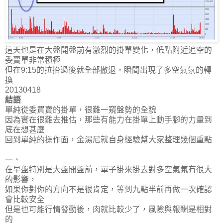
這天也是在大盤開盤前有激烈的掛單變化，低點附近追空的
委賣單非常積極
但在9:15的拉抬過後就全部撤退，瞬間出現了多空氣氛的轉
換
20130418
結語
單純從委買賣的掛單，很難一窺盤勢的全貌
因為實在很難去推估，那些有能力在掛單上動手腳的力量到
底在想甚麼
回到單純的操作面，金湯尼就自身經驗幫大家整理幾個重點
一、
在早盤特別是大盤開盤前，單子掛來掛去對多空氣氛有很大
的影響，
如果你對你的方向不是很肯定，等到九點半前再做一次確認
會比較安全
但是也可能行情發動後，肉就比較少了，風險與報酬是相對
的