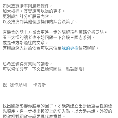
如果放寬勝率與風險條件，
加大槓桿，其實還可以賺的更多。
更別說加計分析股票內容，
以及推演到其他個股操作的綜合決策了。
有機會的話卡方斯會更進一步的講解這些籌碼分析要訣。
看不太懂的讀者也不妨回顧一下台股三國志系列，
或是卡方斯過往的文章，
有興趣深入討論依舊可以來信至
我的專欄
信箱聊聊。
也希望覺得有幫助的讀者，
可以幫忙
分享一下文章給幣圖誌一點鼓勵瞜!
祝 操作順利 卡方斯
找出關鍵影響你股票的因子，才能夠建立出籌碼重要性的優
先順序，進一步找出投資上的切入點，以大盤來說，外資的
現貨相對期貨來說更具代表意義。