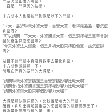
而要怎麼正確的解讀，
一直是一門深奧的技術。
卡方斯本人也常被問到像是以下的問題，
"卡大，最近聯電外資大賣，自營大買，看得霧煞煞，要怎麼
判讀呀?"
"可以請問一下大大，外資期貨大買，但是選擇權是空單會對
盤勢產生甚麼影響嗎?"
"今天外資法人爆量，但是月初大股東持股偏空，該怎麼辦
呢?"
姑且不論問題本身沒有數字去量化判讀，
卡方斯稍微歸類一下，
發現它們真的要問的大概是。
"請問聯電外資籌碼還是自營籌碼影響比較大啊"
"請問台指外資期貨還是選擇權影響力比較大呢?"
"請問外資與大股東哪個影響力大呢?"
大概是類似像這樣的，比較誰是老大的問題，
確實，判別出持股最重要的影響股價的關鍵籌碼因子，
實為量化籌碼分析的第一步。