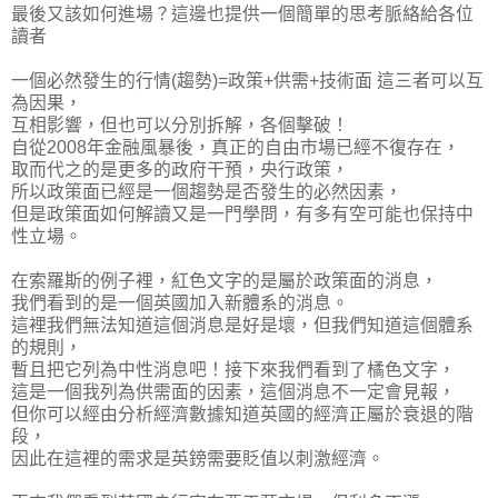
最後又該如何進場？這邊也提供一個簡單的思考脈絡給各位
讀者
一個必然發生的行情(趨勢)=政策+供需+技術面 這三者可以互
為因果，
互相影響，但也可以分別拆解，各個擊破！
自從2008年金融風暴後，真正的自由市場已經不復存在，
取而代之的是更多的政府干預，央行政策，
所以政策面已經是一個趨勢是否發生的必然因素，
但是政策面如何解讀又是一門學問，有多有空可能也保持中
性立場。
在索羅斯的例子裡，紅色文字的是屬於政策面的消息，
我們看到的是一個英國加入新體系的消息。
這裡我們無法知道這個消息是好是壞，但我們知道這個體系
的規則，
暫且把它列為中性消息吧！接下來我們看到了橘色文字，
這是一個我列為供需面的因素，這個消息不一定會見報，
但你可以經由分析經濟數據知道英國的經濟正屬於衰退的階
段，
因此在這裡的需求是英鎊需要貶值以刺激經濟。