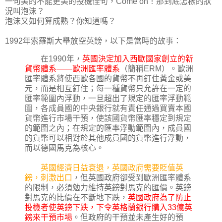
一句美的不能更美的投機佳句，Come on！那到底怎樣的狀
況叫泡沫？
泡沫又如何算成熟？你知道嗎？
1992年索羅斯大舉放空英鎊，以下是當時的故事：
在1990年，
英國決定加入西歐國家創立的新
貨幣體系——歐洲匯率體系
（簡稱ERM）。歐洲
匯率體系將使西歐各國的貨幣不再釘住黃金或美
元，而是相互釘住；每一種貨幣只允許在一定的
匯率範圍內浮動，一旦超出了規定的匯率浮動範
圍，各成員國的中央銀行就有責任通過買賣本國
貨幣進行市場干預，使該國貨幣匯率穩定到規定
的範圍之內；在規定的匯率浮動範圍內，成員國
的貨幣可以相對於其他成員國的貨幣進行浮動，
而以德國馬克為核心。
英國經濟日益衰退，英國政府需要貶值英
鎊，刺激出口
，但英國政府卻受到歐洲匯率體系
的限制，必須勉力維持英鎊對馬克的匯價。英鎊
對馬克的比價在不斷地下跌，
英國政府為了防止
投機者使英鎊下跌，下令英格蘭銀行購入33億英
鎊來干預市場
。但政府的干預並未產生好的預