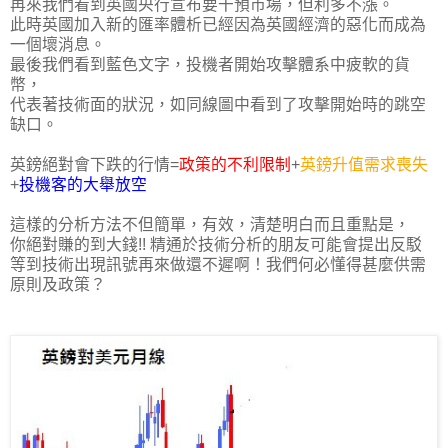
再來我們看到英國央行宣布要干預市場，但利多不漲。
此時英國加入新的匯率體析已經因為英國經濟的惡化而成為
一個壞消息。
最後我們看到藍色文字，投機者開始攻擊體系中疲軟的貨
幣，
代表著技術面的狀況，如同線圖中看到了攻擊開始時的跳空
缺口。
英鎊絕對會下跌的行情=
政策的不利限制
+
英鎊升值需求喪失
+
投機客的大舉放空
這樣的分析方法不但簡單，有效，清楚明白而且重點是，
你絕對賺的到大錢!! 精通於技術分析的朋友可能會提出反駁
等到技術出現訊號再來做還不遲啊！我們何必懂得甚麼供需
原則及政策？