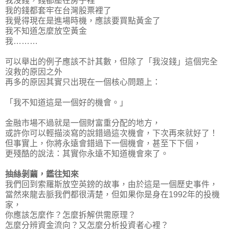
我沒錢，錢都壓在房子裡
我的錢都套牢在台灣股票裡了
我覺得現在是進場時機，應該要買點黃金了
我不知道怎麼放空黃金
我………
可以舉出的例子應該不計其數，但除了「我沒錢」這個完全
沒救的原因之外
再多的原因其實只出現在一個核心問題上：
「我不知道這是一個好的機會。」
金融市場不過就是一個財富重分配的地方，
或許你可以輕描淡寫的說錯過這次機會，下次再來就好了！
但事實上，你將永遠會錯過下一個機會，甚至下下個，
更殘酷的說法：其實你永遠不知道機會來了。
抽絲剝繭，鑑往知來
我們回到索羅斯放空英鎊的故事，由於這是一個歷史事件，
當然來龍去脈我們都很清楚，但如果你是身在1992年的投機
家，
你應該怎麼作？怎麼拆解供需原理？
怎麼分辨資金流向？又怎麼分析投資者心裡？