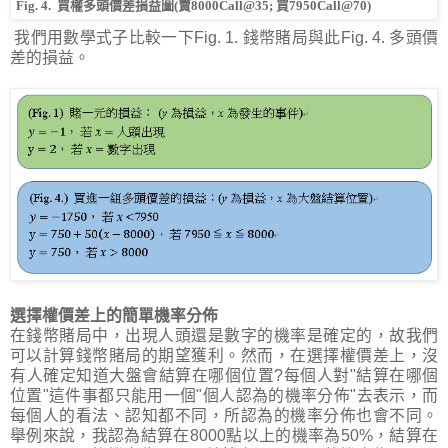
Fig. 4.
買權多頭價差損益圖
(
賣
8000Call@35;
買
7950Call@70)
我們用數學式子比較一下Fig. 1. 錢幣賭局與此Fig. 4. 多頭價
差的損益。
選擇權價差上的簡單機率分佈
在錢幣賭局中，出現人頭還是數字的機率是確定的，故我們
可以計算錢幣賭局的期望獲利。然而，在選擇權價差上，沒
有人確定知道大盤會結算在哪個位置?每個人對"結算在哪個
位置"這件事都只能用一個"個人認為的機率分佈"去表示，而
每個人的看法、認知都不同，所認為的機率分佈也會不同。
舉例來說，我認為結算在8000點以上的機率為50%，結算在