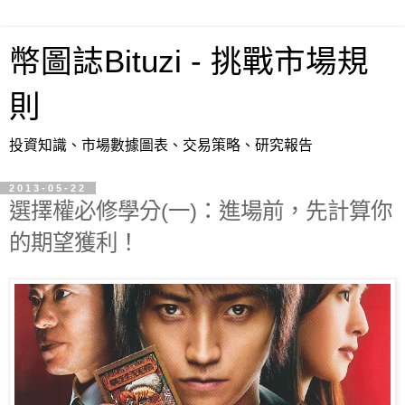
幣圖誌Bituzi - 挑戰市場規
則
投資知識、市場數據圖表、交易策略、研究報告
2013-05-22
選擇權必修學分(一)：進場前，先計算你
的期望獲利！