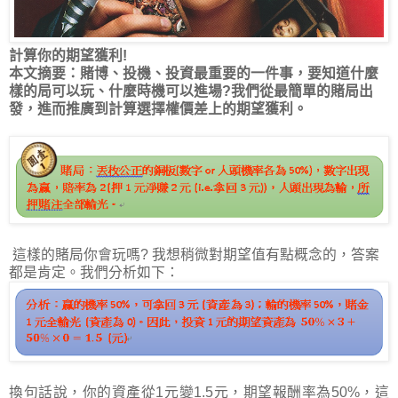
計算你的期望獲利!
本文摘要：賭博、投機、投資最重要的一件事，要知道什麼
樣的局可以玩、什麼時機可以進場?我們從最簡單的賭局出
發，進而推廣到計算選擇權價差上的期望獲利。
這樣的賭局你會玩嗎? 我想稍微對期望值有點概念的，答案
都是肯定。我們分析如下：
換句話說，你的資產從1元變1.5元，期望報酬率為50%，這