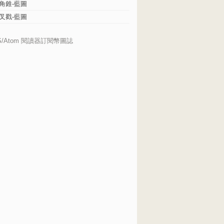
角錐-藍圖
叉戳-藍圖
S/Atom 閱讀器訂閱幣圖誌