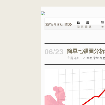
06
/
23
簡單七張圖分析
主題分類：
不動產億術-紅