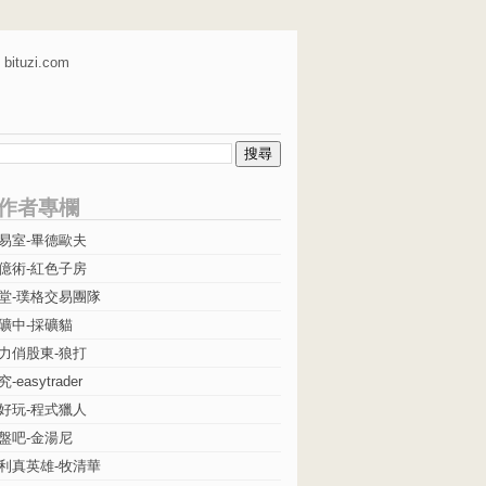
bituzi.com
作者專欄
易室-畢德歐夫
億術-紅色子房
堂-璞格交易團隊
礦中-採礦貓
力俏股東-狼打
easytrader
好玩-程式獵人
盤吧-金湯尼
利真英雄-牧清華