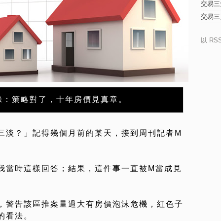
交易三
交易三
以 RS
錄：策略對了，十年房價見真章。
三淡？」記得幾個月前的某天，接到周刊記者M
我當時這樣回答；結果，這件事一直被M當成見
，警告該區推案量過大有房價泡沫危機，紅色子
的看法。