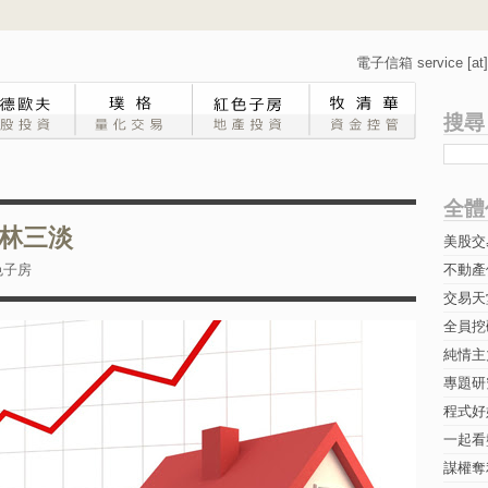
電子信箱 service [at] 
搜尋
全體
林三淡
美股交
色子房
不動產
交易天
全員挖
純情主
專題研究-
程式好
一起看
謀權奪