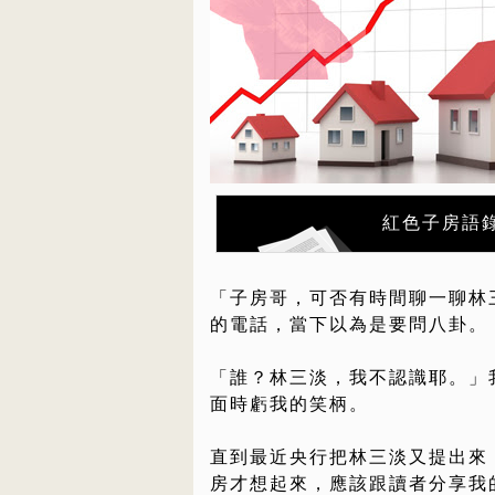
紅色子房語
「子房哥，可否有時間聊一聊林
的電話，當下以為是要問八卦。
「誰？林三淡，我不認識耶。」
面時虧我的笑柄。
直到最近央行把林三淡又提出來
房才想起來，應該跟讀者分享我