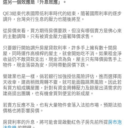
這另一個效應是「升息效應」。
QE3結束代表國際低利率時代的結束，隨著國際利率的逐步
調升，台灣央行生息的壓力也隨後將至。
從房價來看，買方期待房價要跌，但沒有哪個賣方是佛心來
的主動調降，只有被資金壓力逼著降價求售。
只要銀行開始調升房屋貸款利率，許多手上擁有數十間房
屋，同時運作高槓桿的屋主，就會開始吃不消。如果租金淨
收益仍不敵貸款支出，現金流為負，屋主只有降價拋售手上
物件，現金落袋為安，同時帶動房價下跌。
營建業也是一樣，倘若銀行加強授信風險評估，進而選擇雨
天收傘，建商稍微周轉不靈，就可能面臨跳票風險。因此若
有買方組成購屋團，針對有資金周轉壓力及餘屋出清需求的
建商提出團購，也有機會買到便宜的新成屋。
若賣方反應不及，也有大量物件會落入法拍市場，預期法拍
價格也將影響房價。
房貸利率的升息，將可能會是啟動紅色子房先前所提
房市泡
沫危機
的關鍵。