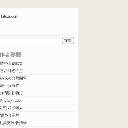
bituzi.com
作者專欄
易室-畢德歐夫
億術-紅色子房
堂-璞格交易團隊
礦中-採礦貓
力俏股東-狼打
easytrader
好玩-程式獵人
盤吧-金湯尼
利真英雄-牧清華