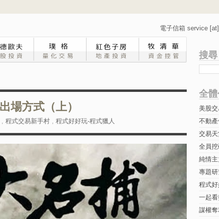
電子信箱 service [at] 
搜尋
全體
R出場方式（上）
美股交
,
程式交易新手村
,
程式好好玩-程式獵人
不動產
交易天
全員挖
純情主
專題研究-
程式好
一起看
謀權奪