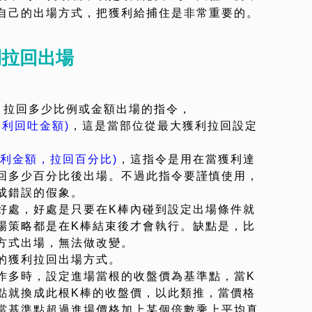
自己的出場方式，把獲利給捕住是非常重要的。
利拉回出場
，拉回多少比例或金額出場的指令，
ng(獲利回吐金額)
，這是當部位從最大獲利拉回設定
ing(獲利金額，拉回百分比)
，這指令是用在當獲利達
回多少百分比後出場。不過此指令要謹慎使用，
成錯誤的假象。
好處，好處是只要在K棒內碰到設定出場條件就
場策略都是在K棒結束後才會執行。缺點是，比
方式出場，無法做改變。
的獲利拉回出場方式。
作多時，設定進場當根的收盤價為基準點，當K
點就換成此根K棒的收盤價，以此類推，當價格
當基準點超過進場價格加上某個倍數乘上平均真