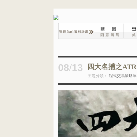
08
/
13
四大名捕之AT
主題分類：
程式交易策略庫