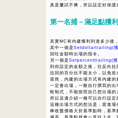
真是屢試不爽，所以設定好保護
第一名捕－滿足點獲
其實MC有內建獲利到達多少後
其中一個是
Setdollartraili
回吐金額時出場的指令。
另一個是
Setpercenttrail
到你設定的金額之後，往反向拉
拉回的百分比不能太小，以免造
當然，內建的出場方式有內建的
一定會出場，一般自行撰寫的出
較制式，不能按照自己想出場的
所以這邊介紹一種可以自行設定
這種出場方式的想法是，當進場
棒收盤價格大於基準點時，基準
越高，基準點就會一直往上走。