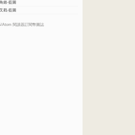
角錐-藍圖
叉戳-藍圖
S/Atom 閱讀器訂閱幣圖誌