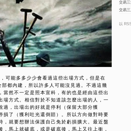
交易三
交易三
以 RS
on的人，可能多多少少會看過這些出場方式，但是在
並沒有全部都內建，所以許多人可能沒見過。不過這幾
，當然不一定是照本宣科，有的也是經由這些出
出場方式。相信對於不知道該怎麼出場的人，一
說過，出場出的好就是停利（保留大部分獲
停損了（獲利吐光還倒賠）。所以方向做對時要
時，就要想辦法保護自己免於虧損擴大。最近盤
後，馬上就破底，或是破底後，馬上又往上衝，