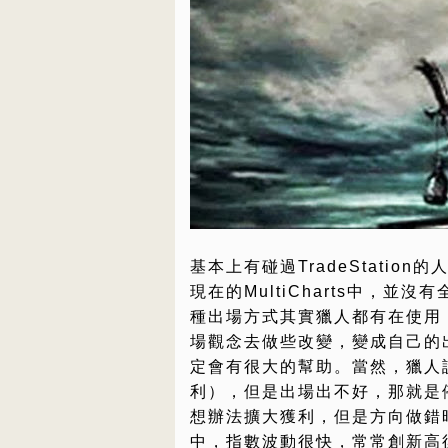
基本上有碰過TradeStati
現在的MultiCharts中，
種出場方式其實獵人都有在使用
場觀念去做些改變，變成自己的
定會有很大的幫助。當然，獵人
利），但是出場出不好，那就是
想辦法擴大獲利，但是方向做錯
中，指數波動很快，常常創新高