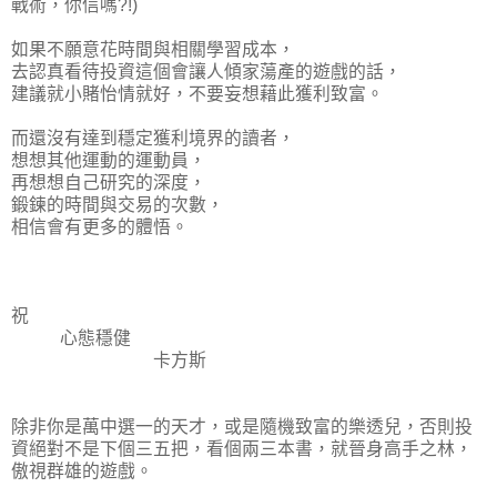
戰術，你信嗎?!)
如果不願意花時間與相關學習成本，
去認真看待投資這個會讓人傾家蕩產的遊戲的話，
建議就小賭怡情就好，不要妄想藉此獲利致富。
而還沒有達到穩定獲利境界的讀者，
想想其他運動的運動員，
再想想自己研究的深度，
鍛鍊的時間與交易的次數，
相信會有更多的體悟。
祝
心態穩健
卡方斯
除非你是萬中選一的天才，或是隨機致富的樂透兒，否則投
資絕對不是下個三五把，看個兩三本書，就晉身高手之林，
傲視群雄的遊戲。