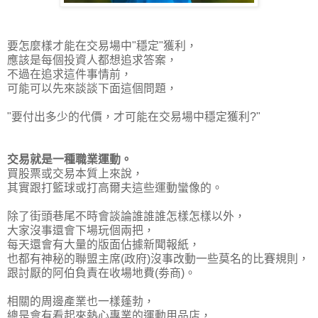
要怎麼樣才能在交易場中"穩定"獲利，
應該是每個投資人都想追求答案，
不過在追求這件事情前，
可能可以先來談談下面這個問題，
"
要付出多少的代價，才可能在交易場中穩定獲利?
"
交易就是一種職業運動。
買股票或交易本質上來說，
其實跟打籃球或打高爾夫這些運動蠻像的。
除了街頭巷尾不時會談論誰誰誰怎樣怎樣以外，
大家沒事還會下場玩個兩把，
每天還會有大量的版面佔據新聞報紙，
也都有神秘的聯盟主席(政府)沒事改動一些莫名的比賽規則，
跟討厭的阿伯負責在收場地費(劵商)。
相關的周邊產業也一樣蓬勃，
總是會有看起來熱心專業的運動用品店，