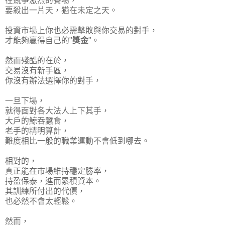
在競爭激烈的賽場，
要殺出一片天，猶在未定之天。
投資市場上你也必需擊敗與你交易的對手，
才能夠贏得自己的"
獎金
"。
然而殘酷的在於，
交易沒有新手區，
你沒有辦法選擇你的對手，
一旦下場，
就得面對各大法人上下其手，
大戶的鯨吞蠶食，
老手的精明算計，
難度相比一般的職業運動不會低到哪去。
相對的，
真正能在市場維持穩定勝率，
持盈保泰，進而累積資本。
其訓練所付出的代價，
也必然不會太輕鬆。
然而，