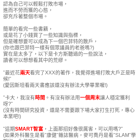
認為自己可以輕鬆打敗市場，
進而不勞而獲的心態，
卻充斥著整個市場。
簡單的看完一些書籍，
或是花了小錢買了一些知識與指標，
但是確想要可以成為下一個巴菲特的散戶，
(你也跟巴菲特一樣有個眾議員的老爸嗎?)
實在是太多了，以下是卡方斯聽過的一些說法，
讀者可以想想看其中的荒繆。
"最近花
兩天
看完了XXX的著作，我覺得進場打敗大戶正是時
候!"
(愛因斯坦看兩天書應該還沒有辦法大學畢業喔!)
"卡大，我沒有
時間
。有沒有辦法用
一個周末
讓人穩定獲利
呀?"
(沒有時間研究投資，還是不需要跟下場大家打生打死，專心
本業吧!)
"這期
SMART智富
，上面那招好像很厲害，可以用嗎?"
(如果外科醫生是看"康健"雜誌醫病，麥可喬丹是看"SLAM"學