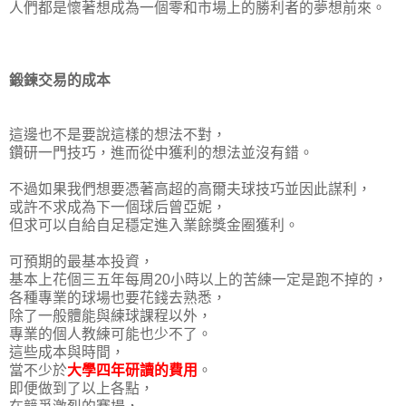
人們都是懷著想成為一個零和市場上的勝利者的夢想前來。
鍛鍊交易的成本
這邊也不是要說這樣的想法不對，
鑽研一門技巧，進而從中獲利的想法並沒有錯。
不過如果我們想要憑著高超的高爾夫球技巧並因此謀利，
或許不求成為下一個球后曾亞妮，
但求可以自給自足穩定進入業餘獎金圈獲利。
可預期的最基本投資，
基本上花個三五年每周20小時以上的苦練一定是跑不掉的，
各種專業的球場也要花錢去熟悉，
除了一般體能與練球課程以外，
專業的個人教練可能也少不了。
這些成本與時間，
當不少於
大學四年研讀的費用
。
即便做到了以上各點，