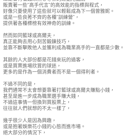
販賣著一些"高手代言"的高效能的指標與程式，
好像只要使用了這些就可以輕鬆成為下一個曾雅妮。
或是一些良莠不齊的各種"訓練營"，
提供著各種標榜有效神奇的訓練。
然而如同籃球或高爾夫，
真正能夠去用心刻苦鍛鍊技巧，
並靠不斷擊敗他人並獲利成為職業高手的一直都是少數。
其餘的人大部份都是花錢來玩的過客，
或是買票進場欣賞的球迷，
更多的是作為一個消費者而不是一個得利者。
不過不同的是，
我們通常不太會想要靠著打籃球或高爾夫賺點小錢，
甚至是進一步成為職業選手賺大錢，
不過這事情一但換到買股票上，
往往就人們就想的不太一樣了，
幾乎很少人是因為興趣，
或是抱著娛樂花小錢的心態而進市場。
絕大部分的情況下，