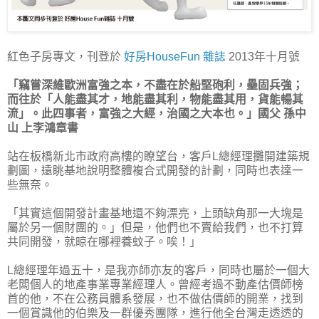
紅色子房專文，刊登於
好房HouseFun 雜誌
2013年十月號
「竊嘗深維歐洲富強之本，不盡在於船堅砲利，壘固兵強；
而往於「人能盡其才，地能盡其利，物能盡其用，貨能暢其
流」。此四事者，富強之大經，治國之大本也。」國父 孫中
山 上李鴻章書
站在板橋新北市政府高樓的瞭望台，客戶L總經理攤開建築規
劃圖，遠眺基地說明整體複合式開發的計劃，同時也表達一
些無奈。
「其實這個開發計畫基地還不夠漂亮，上頭缺角那一大塊是
屬於另一個財團的。」但是，他們也不賣給我們，也不打算
共同開發，就晾在哪裡養蚊子。唉！」
L總經理年過五十，是我亦師亦友的客戶，同時也屬於一個大
老闆個人的地產事業專業經理人。曾經考過不動產估價師榜
首的他，不在公務員體系發展，也不做估價師的開業，找到
一個賞識他的伯樂及一群優秀團隊，進行他全台灣走透透的