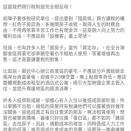
這跟我們現行稅制是完全相反呀！
前陣子奢侈稅研究單位，提出要對「囤房族」買方課稅的構
想。紅色子房認為，多幾間房子收租，取得人生的財務自
由，不用再依靠辛苦工作也有現金流，這是個人向上努力的
權利自由，不應該與「投機客」畫上等號。
但是，也有許多人把「買房子」當作「買定存」，在全台灣
都會區買豪宅卻寧願空著也不租給人使用，等著增值再出
售，這才是要課重稅的對象！
比如說，鄰近中心辦公商業區的豪宅，不應該分戶賣給遊走
兩岸台商富豪後，卻幾乎2/3棟空置，晚上點燈率奇低。應該
整體規劃成收租型的酒店式公寓，吸引大型跨國企業主管入
住，並提升周邊地區的經濟消費。
許多人投資新成屋，卻擔心有人入住以後造成房屋貶值，所
以寧願不出租。過低的房屋持有稅讓他們可以擺著放好幾年
沒關係，卻造成真正有自住需求的朋友，無法租賃使用，想
買也被墊高價格，最後只好往連「蛋白區」都不如的「雞屎
區」去找房子。因此，通勤成本的增加，同時造成人力工作
效率的低落，進而造成社會成本的浪費，這都是一連串連鎖