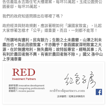
告信義區永吉路住宅大樓建案，每坪31萬起。玉成公園旁公
園豪邸，每坪35萬起。
我們的政府知道問題出在哪裡了嗎？
政府經濟與財政規劃，應該著眼如何「讓國家致富」，比起
大家想著怎樣才「公平」還重要。而且，一刻都不能等！
「所謂地有遺利，民有餘力；生穀之土未盡墾，山澤之利未
盡出也。如此而欲致富，不亦難乎？泰酉國家深明致富之大
源，在於無遺地利，無失農時；故特設專官，經略其事；凡
有利於農田者無不興，有害於農田者無不除。」國父 孫中山
上李鴻章書