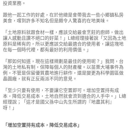
投資業務。
跟他一起工作的好處，在於他總是會帶我去一些小鄉鎮私房
美食，嚐到許多不知名但是頗令人驚喜的在地美味。
「土地原料就跟食材一樣，應該交給最會烹飪的廚師，做出
讓人感動且讚不絕口的好菜！」L總經理接著說「又因為土地
原料是稀有的，所以更應該交給最適合的使用者，讓這塊地
在每一個時代裡，都有最好的利用價值。」
「那如何知道，現在這樣規劃是最佳的使用呢？」我問，台
灣的土地私有制，保障每個人的財產權。以苗栗大埔事件為
例，不管是保留優質農地進行耕作，還是變更為科學園區做
晶圓廠，就有正反兩派不同的意見。
「至少只要有使用，不要讓它空置即可。增加空置持有成
本，降低交易成本，土地自然就會流到適合的人手中。」L總
經理說；「這才是國父孫中山先生所謂的『地盡其利』
呀！」
「增加空置持有成本，降低交易成本」