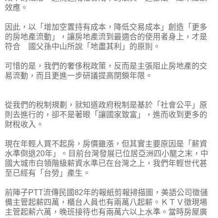
效應。
因此，以「增加空置持有成本，降低交易成本」創造「更多
的房地產流動」，讓房地產流到最適合的使用者身上，才是
符合 國父孫中山所說「地盡其利」的原則。
可惜的是，我們的奢侈稅政策，反而是主張阻止房地產的交
易流動，而且更進一步研議提高閉鎖年限。
從我們的稅制規劃，就知道政府稅制是基於「社會公平」原
則去進行的，卻不是著眼「讓國家致富」，進而收到更多的
財稅收入。
現在年輕人買不起房，房價雖漲，但其實主要原因是「薪資
水準倒退20年」。目前台灣發展已位居亞洲四小龍之末，中
國大城市白領階級薪資水準已在台灣之上，我們年輕世代甚
至已經有「台勞」產生。
前陣子PTT流傳民國82年的報紙剪報掃描圖，美語公司徵儲
備主管起薪四萬，櫃台人員也有兩萬八起薪。ＫＴＶ徵現場
主管起薪六萬，晚班接待也有兩萬六以上水準。當時房屋廣