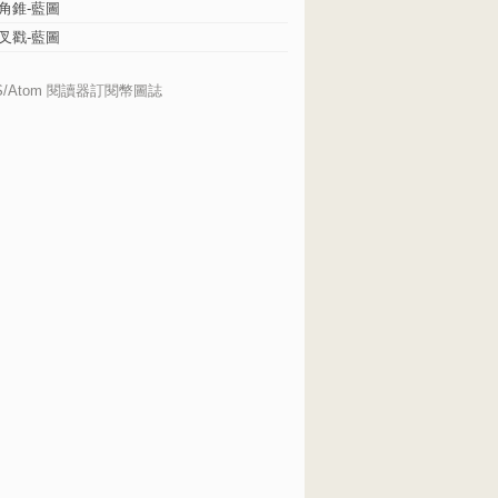
角錐-藍圖
叉戳-藍圖
S/Atom 閱讀器訂閱幣圖誌