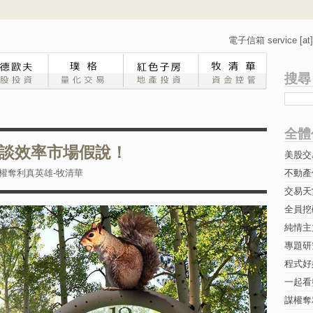
電子信箱 service [at] 
搜尋
全體
談效率市場假說！
美股交
權奪利真英雄-牧清華
不動產
交易天
全員挖
純情主
專題研究-
程式好
一起看
謀權奪