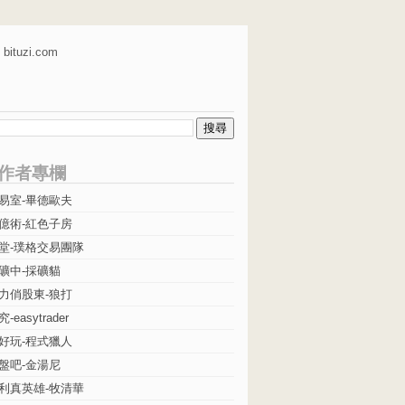
bituzi.com
作者專欄
易室-畢德歐夫
億術-紅色子房
堂-璞格交易團隊
礦中-採礦貓
力俏股東-狼打
easytrader
好玩-程式獵人
盤吧-金湯尼
利真英雄-牧清華