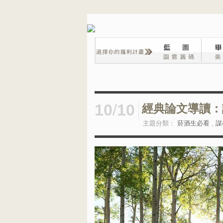
10
/
10
經典論文導讀：
主題分類：
菸酒生必看
,
謀