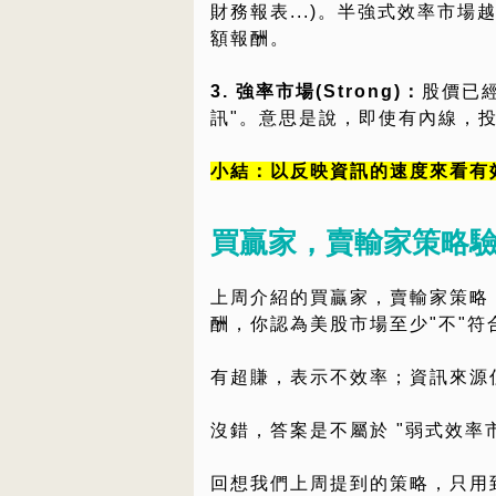
財務報表...)。半強式效率市
額報酬。
3. 強率市場(Strong)：
股價已經
訊"。意思是說，即使有內線，
小結：以反映資訊的速度來看有
買贏家，賣輸家策略
上周介紹的買贏家，賣輸家策略
酬，你認為美股市場至少"不"
有超賺，表示不效率；資訊來源僅看
沒錯，答案是不屬於 "弱式效率市
回想我們上周提到的策略，只用