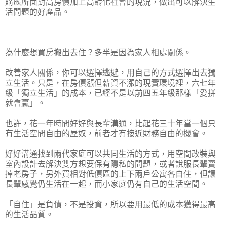
購族所面對高房價加上高齡化社會的現況，做出可以解決生
活問題的好產品。
為什麼想買房搬出去住？多半是因為家人相處關係。
改善家人關係，你可以選擇逃避，用自己的方式選擇出去獨
立生活。只是，在房價漲但薪資不漲的現實環境裡，六七年
級「獨立生活」的成本，已經不是以前四五年級那樣「愛拼
就會贏」。
也許，花一年時間好好與長輩溝通，比起花三十年當一個只
有生活空間自由的屋奴，前者才有接近財務自由的機會。
好好溝通找到兩代家庭可以共同生活的方式，用空間改裝與
室內設計去解決雙方想要保有隱私的問題，或者說服長輩賣
掉老房子，另外買相對低價區的上下兩戶公寓各自住，但讓
長輩感覺仍生活在一起，而小家庭仍有自己的生活空間。
「自住」是負債，不是投資，所以要用最低的成本獲得最高
的生活品質。