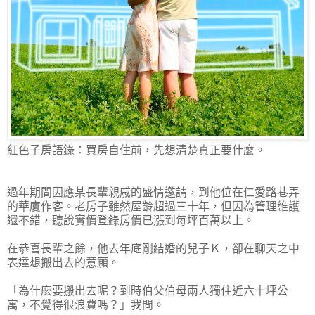
紅色子房語錄：買房自住前，先想清楚真正要什麼。
過年期間因應某長輩親戚的盛情邀請，到他位在仁愛路巷弄
的華廈作客。老房子雖然屋齡超過三十年，但因為管理維護
還不錯，聽說實價登錄房價已漲到每坪百萬以上。
在恭喜長輩之餘，他去年底剛結婚的兒子Ｋ，卻在聊天之中
表達想搬出去的意願。
「為什麼要搬出去呢？到時伯父伯母兩人獨住近六十坪公
寓，不覺得很浪費嗎？」我問。