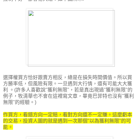
選擇權買方恰好跟賣方相反，總是在損失時間價值。所以買
方勝率低，但風險有限。一旦遇到大行情，還有可能大大獲
利 。(許多人喜歡說"獲利無限"，若是真出現過"獲利無限"的
例子，牧清華也不會在這裡寫文章，畢竟巴菲特也沒有"獲利
無限"的經驗。)
作買方，看錯方向一定賠，看對方向還不一定賺。這麼虧本
的交易，投資人圖的就是遇到一次那個"以為獲利無限"的可
能。