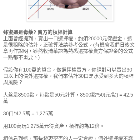
蜂蜜還是毒藥? 賣方的槓桿計算
上面曾經提到，賣出一口選擇權，約須20000元保證金，這
是很粗略的估計。正確算法請參考公式。(有機會我們日後文
章再作說明，雖然牧清華認為熟悉選擇權賣方保證金的公式
一點都不重要。)
假設你有100萬的資金，做選擇權賣方，你絕對可以賣出30
口以上的價外選擇權。我們來估計30口是承受到多大的槓桿
與風險？
大盤是8500點，毎點是50元計算，8500點*50(元/點) = 42.5
萬
30口*42.5萬 = 1,275萬
用100萬玩1,275萬元得資產，槓桿約為12倍。
相信看到這，那些發現聖盃的人一定會說，價外選擇權不容