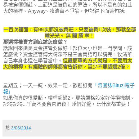
易被穿價倒莊。上面這是被倒莊的算法，所以不是真的如此
大的槓桿。Anyway~ 牧清華不爭論，但記得下面這句話:
一百次裡面，有99次都沒被倒莊，只要被倒1次裝，那就全部
輸光光。 無 關 勝 率！
那選擇權賣方到底該怎麼做？
話說回來還是資金控管要做好！部位大小也是一門學問，該
怎麼做？資金控管博大精深不是三言兩語可以講完，牧清華
自己本身也還在學習當中。
但最簡單的方式就是，不要用太
大的槓桿，有經驗的師傅都會告訴你，至少不要超過2倍。
星期五；一天一錠，效果一定，歡迎訂閱
「幣圖誌Bituzi電子
報」
如果你真的很愛賭，槓桿超過2，那請嚴格設定好停損機制。
記得記得...千萬不要留倉過夜！睡個好覺，比什麼都重要！
於
3/06/2014