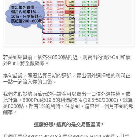
若是到結算前，依然在8500點附近，則賣出的價外Call和價
外Put，將全數歸零。
換句話說，隨著結算日期的逼近，賣出價外選擇權的利潤正
一點一滴流入你的口袋。
我們先假設約兩萬元的保證金可以賣出一口價外選擇權。依
此計算，8300Put@19.5的利潤約5% (19.5*50/20000)，就算
是8000點，都有1%的利潤。注意到，這只是一個月不到的報
酬率。
這麼好賺! 這真的是交易聖盃嗎?
我們用賣出8800Call@18和賣出8300Put@19.5來看，其損