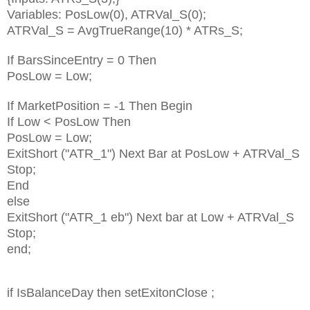
Variables: PosLow(0), ATRVal_S(0);
ATRVal_S = AvgTrueRange(10) * ATRs_S;
If BarsSinceEntry = 0 Then
PosLow = Low;
If MarketPosition = -1 Then Begin
If Low < PosLow Then
PosLow = Low;
ExitShort ("ATR_1") Next Bar at PosLow + ATRVal_S
Stop;
End
else
ExitShort ("ATR_1 eb") Next bar at Low + ATRVal_S
Stop;
end;
if IsBalanceDay then setExitonClose ;