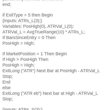
end;
if ExitType = 5 then Begin
{Inputs: ATRs_L(3);}
Variables: PosHigh(0), ATRVal_L(0);
ATRVal_L = AvgTrueRange(10) * ATRs_L;
If BarsSinceEntry = 0 Then
PosHigh = High;
If MarketPosition = 1 Then Begin
If High > PosHigh Then
PosHigh = High;
ExitLong ("ATR") Next Bar at PosHigh - ATRVal_L
Stop;
End
else
ExitLong ("ATR eb") Next bar at High - ATRVal_L
Stop;
{Inputs: ATRs_S(3);}