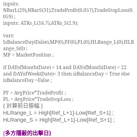
inputs:
NBarL(29),NBarS(31),TradeProfit(0.057),TradeStopLoss(0.
059) ;
inputs: ATRs_L(16.7),ATRs_S(2.9);
vars:
IsBalanceDay(False),MP(0),PF(0),PL(0),HLRange_L(0),HLR
ange_S(0) ;
MP = MarketPosition ;
if DAYofMonth(Date) > 14 and DAYofMonth(Date) < 22
and DAYofWeek(Date)= 3 then isBalanceDay = True else
isBalanceDay =False ;
PF = AvgPrice*TradeProfit ;
PL = AvgPrice*TradeStopLoss ;
{
計算前日振幅
}
HLRange_L = High[Ref_L+1]-Low[Ref_S+1] ;
HLRange_S = High[Ref_L+1]-Low[Ref_S+1] ;
多方
隱蔽的出擊日
}
{