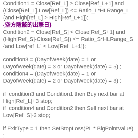
Condition1 = Close[Ref_L] > Close[Ref_L+1] and
(Close[Ref_L]-Low[Ref_L]) <= Ratio_L*HLRange_L
{and High[ref_L] > High[Ref_L+1]};
空方
隱蔽的出擊日
}
{
Condition2 = Close[Ref_S] < Close[Ref_S+1] and
(High[Ref_S]-Close[Ref_S]) <= Ratio_S*HLRange_S
{and Low[ref_L] < Low[Ref_L+1]};
condition3 = (DayofWeek(date) = 1 or
DayofWeek(date) = 3 or DayofWeek(date) = 5) ;
condition4 = (DayofWeek(date) = 1 or
DayofWeek(date) = 2 or DayofWeek(date) = 3) ;
if condition3 and Condition1 then Buy next bar at
High[Ref_L]+3 stop;
if condition4 and Condition2 then Sell next bar at
Low[Ref_S]-3 stop;
if ExitType = 1 then SetStopLoss(PL * BigPointValue)
;