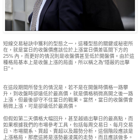
短線交易秘訣中獲利的型態之一，這種型態的關鍵或秘密所
在，就是當日的收盤價應該位於上漲當日價差區間下方的
25% 內，而更好的情況則是收盤價甚至低於開盤價。由於這
種格局基本上是收盤上漲的局面，所以稱之為“隱蔽的出擊
日”。
在這段期間所發生的情況是，若不是在開盤時價格一路攀
升，到收盤時卻遠低於最高價，就是價格稍微高開之後一路
上漲，但最後卻守不住當日的戰果。當然，當日的收盤價會
稍微上漲，可是卻遠低於最高價。
但假如第二天價格大幅回升，甚至越過出擊日的最高點，而
如果根據我們的市場參考工具，包括每周交易日、每月交易
日、市場關系、買超、賣超以及趨勢分析，這個階段應該是
上漲格局，那麽這將是漲勢最淩厲的走勢，而且應該做多。